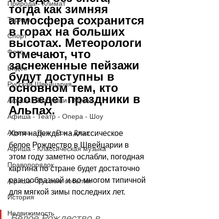
Природа - Климат
тогда как зимняя 
атмосфера сохранится 
Туризм
в горах на больших 
Спорт
высотах. Метеорологи 
отмечают, что 
Фото
заснеженные пейзажи 
Видео
будут доступны в 
Русская Швейцария
основном тем, кто 
проведет праздники в 
Афиша - Выставки - Музеи
Альпах.
Афиша - Театр - Опера - Шоу
Афиша - Поп - Рок - Джаз
Хотя надежды на классическое 
белое Рождество в Швейцарии в 
Афиша - Классическая музыка
этом году заметно ослабли, погодная 
Правопорядок
картина по стране будет достаточно 
разнообразной и во многом типичной 
Афиша - Русские события
для мягкой зимы последних лет. 
История
Недвижимость
Белое Рождество в 