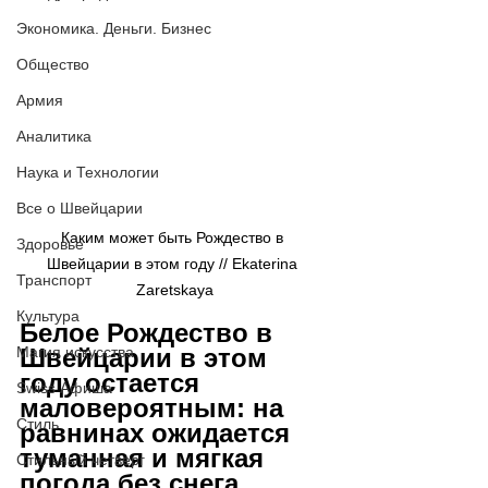
Экономика. Деньги. Бизнес
Общество
Армия
Аналитика
Наука и Технологии
Все о Швейцарии
Каким может быть Рождество в 
Здоровье
Швейцарии в этом году // 
Ekaterina 
Транспорт
Zaretskaya
Культура
Белое Рождество в 
Магия искусства
Швейцарии в этом 
году остается 
Swiss Афиша
маловероятным: на 
Стиль
равнинах ожидается 
туманная и мягкая 
Стильный четверг
погода без снега, 