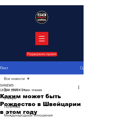
Поддержать проект
Пост
Все новости
SANEWS
Все новости
18 дек. 2025 г.
2 мин. чтения
Каким может быть
В мире
Рождество в Швейцарии
Политика
в этом году
Международные отношения