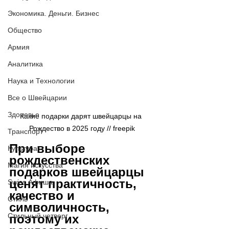
Экономика. Деньги. Бизнес
Общество
Армия
Аналитика
Наука и Технологии
Все о Швейцарии
Здоровье
Какие подарки дарят швейцарцы на 
Рождество в 2025 году // 
freepik
Транспорт
При выборе 
Культура
рождественских 
Магия искусства
подарков швейцарцы 
ценят практичность, 
Swiss Афиша
качество и 
Стиль
символичность, 
Стильный четверг
поэтому их 