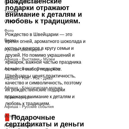
рождественские 
Природа - Климат
подарки отражают 
Туризм
внимание к деталям и 
любовь к традициям.
Спорт
Фото
Рождество в Швейцарии — это 
Видео
время огней, ароматного шоколада и 
уютных вечеров в кругу семьи и 
Русская Швейцария
друзей. Но помимо украшений и 
Афиша - Выставки - Музеи
ярмарок, важной частью праздника 
Афиша - Театр - Опера - Шоу
остаётся выбор подарков. 
Швейцарцы ценят практичность, 
Афиша - Поп - Рок - Джаз
качество и символичность, поэтому 
Афиша - Классическая музыка
их рождественские подарки 
отражают внимание к деталям и 
Правопорядок
любовь к традициям.
Афиша - Русские события
 Подарочные 
История
сертификаты и деньги
Недвижимость