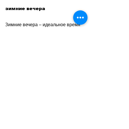
зимние вечера
Зимние вечера 
–
 идеальное время 
для спокойного досуга: семьи 
собираются вместе, гости приходят к 
друзьям. Подарок в виде пазла с 
пейзажами Швейцарии или 
настольной игры 
–
 не просто вещь, а 
повод для общения, смеха и 
весёлых воспоминаний.
Такой подарок хорошо подходит, 
если вы хотите дать что‑то 
долговечное, что не надоест через 
неделю 
–
 а будет радовать долгие 
месяцы.
sa
//
(
ез
)