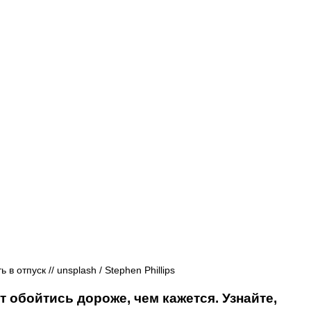
Афиша - Русские события
История
в отпуск // unsplash / Stephen Phillips
т обойтись дороже, чем кажется. Узнайте, 