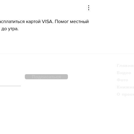
х баллов на
аферу с банковски
артах
картами
сти
сплатиться картой VISA. Помог местный 
 до утра.
Главна
Видео
Подписаться
Фото
Книжна
О прое