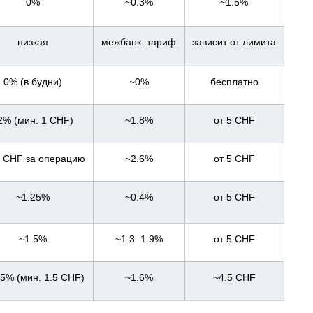
0%
~0.3%
~1.5%
низкая
межбанк. тариф
зависит от лимита
0% (в будни)
~0%
бесплатно
2% (мин. 1 CHF)
~1.8%
от 5 CHF
5 CHF за операцию
~2.6%
от 5 CHF
~1.25%
~0.4%
от 5 CHF
~1.5%
~1.3–1.9%
от 5 CHF
25% (мин. 1.5 CHF)
~1.6%
~4.5 CHF