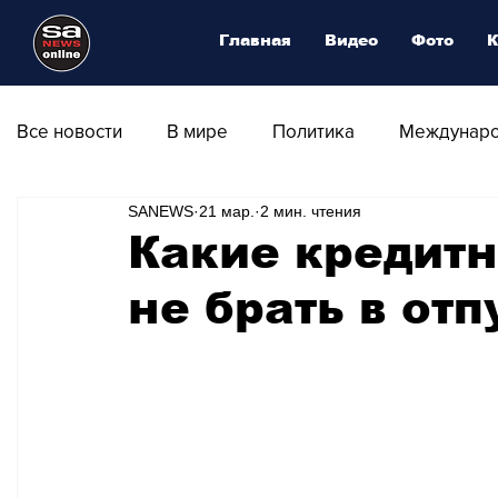
Главная
Видео
Фото
К
Все новости
В мире
Политика
Междунаро
SANEWS
21 мар.
2 мин. чтения
Общество
Армия
Аналитика
Наука и
Какие кредит
не брать в отп
Транспорт
Культура
Магия искусства
Природа - Климат
Туризм
Спорт
Фот
Афиша - Выставки - Музеи
Афиша - Театр - Оп