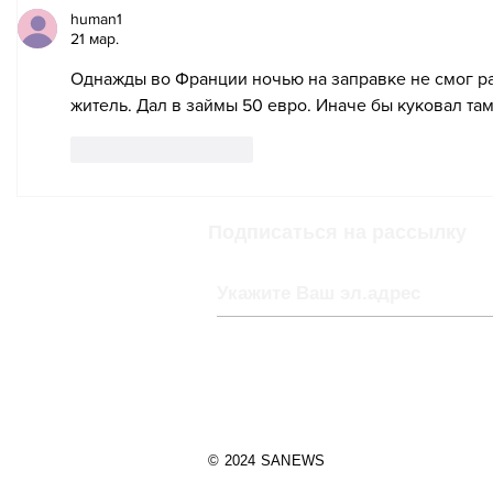
привести к краже
бонусны
human1
данных банковской
своих к
21 мар.
карты
лояльно
Однажды во Франции ночью на заправке не смог ра
житель. Дал в займы 50 евро. Иначе бы куковал там
Лайк
Ответить
Подписаться на рассылку
© 2024 SANEWS