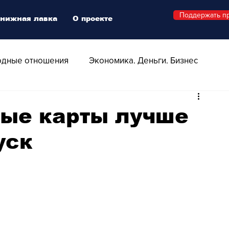
Поддержать п
нижная лавка
О проекте
дные отношения
Экономика. Деньги. Бизнес
 Технологии
Все о Швейцарии
Здоровье
ные карты лучше
уск
Swiss Афиша
Стиль
Стильный четверг
о
Видео
Русская Швейцария
ера - Шоу
Афиша - Поп - Рок - Джаз