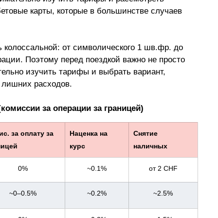
бетовые карты, которые в большинстве случаев 
колоссальной: от символического 1 шв.фр. до 
рации. Поэтому перед поездкой важно не просто 
тельно изучить тарифы и выбрать вариант, 
 лишних расходов.
(комиссии за операции за границей)
с. за оплату за 
Наценка на 
Снятие 
ницей
курс
наличных
0%
~0.1%
от 2 CHF
~0–0.5%
~0.2%
~2.5%