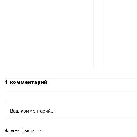
1 комментарий
Ваш комментарий...
Зарядка
Швейца
Фильтр:
Новые
электромобиля может
о милл