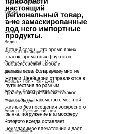
приобрести 
Природа - Климат
настоящий 
Туризм
региональный товар, 
а не замаскированные 
Спорт
под него импортные 
Фото
продукты.
Видео
Летний сезон 
–
 это время ярких 
Русская Швейцария
красок, ароматных фруктов и 
Афиша - Выставки - Музеи
овощей, свежих сыров и 
деликатесов. В это время многие 
Афиша - Театр - Опера - Шоу
жители Швейцарии отправляются в 
Афиша - Поп - Рок - Джаз
путешествия по разным 
Афиша - Классическая музыка
французским регионам. А какое 
может быть знакомство с местной 
Правопорядок
жизнью без посещения воскресного 
Афиша - Русские события
рынка, погружение в атмосферу 
История
которого всегда оставляет 
неизгладимое впечатление и даёт 
Недвижимость