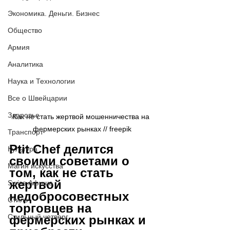
Экономика. Деньги. Бизнес
Общество
Армия
Аналитика
Наука и Технологии
Все о Швейцарии
Здоровье
Как не стать жертвой мошенничества на 
фермерских рынках // freepik
Транспорт
Ptit Chef делится 
Культура
своими советами о 
Магия искусства
том, как не стать 
жертвой 
Swiss Афиша
недобросовестных 
Стиль
торговцев на 
Стильный четверг
фермерских рынках и 