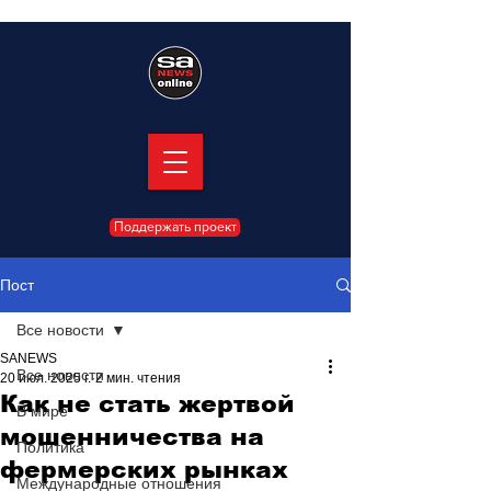
Поддержать проект
Пост
Все новости
SANEWS
Все новости
20 июл. 2025 г.
2 мин. чтения
Как не стать жертвой
В мире
мошенничества на
Политика
фермерских рынках
Международные отношения