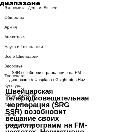
диапазоне
Экономика. Деньги. Бизнес
Общество
Армия
Аналитика
Наука и Технологии
Все о Швейцарии
Здоровье
SSR возобновит трансляцию на FM-
Транспорт
диапазоне // Unsplash / Gsightfotos Huz
Культура
Швейцарская 
Магия искусства
телерадиовещательная
 корпорация (SRG 
Swiss Афиша
SSR) возобновит 
Стиль
вещание своих 
радиопрограмм на FM-
Стильный четверг
частотах. Нормативно-