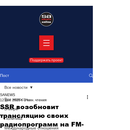
Поддержать проект
Пост
Все новости
SANEWS
Все новости
12 дек. 2025 г.
2 мин. чтения
SSR возобновит
В мире
трансляцию своих
Политика
радиопрограмм на FM-
Международные отношения