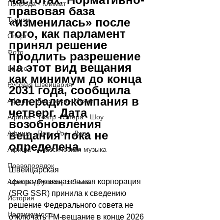
Природа - Климат
правовая база 
«изменилась» после 
Туризм
того, как парламент 
Спорт
принял решение 
Фото
продлить разрешение 
на этот вид вещания 
Видео
как минимум до конца 
Русская Швейцария
2031 года, сообщила 
телерадиокомпания в 
Афиша - Выставки - Музеи
четверг. Дата 
Афиша - Театр - Опера - Шоу
возобновления 
вещания пока не 
Афиша - Поп - Рок - Джаз
определена.
Афиша - Классическая музыка
Правопорядок
Швейцарская 
телерадиовещательная корпорация 
Афиша - Русские события
(SRG SSR) принила к сведению 
История
решение Федерального совета не 
Недвижимость
отключать FM-вещание в конце 2026 