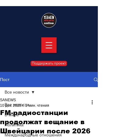
Поддержать проект
Пост
Все новости
SANEWS
Все новости
10 дек. 2025 г.
2 мин. чтения
FM-радиостанции
В мире
продолжат вещание в
Политика
Швейцарии после 2026
Международные отношения