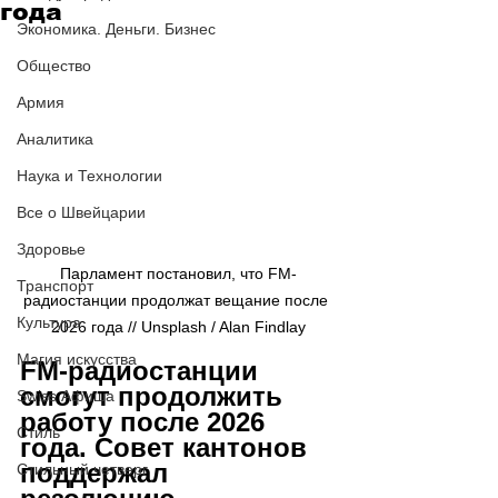
года
Экономика. Деньги. Бизнес
Общество
Армия
Аналитика
Наука и Технологии
Все о Швейцарии
Здоровье
Парламент постановил, что FM-
Транспорт
радиостанции продолжат вещание после 
Культура
2026 года // Unsplash / Alan Findlay
Магия искусства
FM-радиостанции 
смогут продолжить 
Swiss Афиша
работу после 2026 
Стиль
года. Совет кантонов 
поддержал 
Стильный четверг