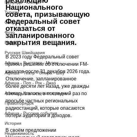
резолюцию 
Природа - Климат
Национального 
Туризм
совета, призывающую 
Федеральный совет 
Спорт
отказаться от 
Фото
запланированного 
закрытия вещания. 
Видео
Русская Швейцария
В 2023 году Федеральный совет 
Афиша - Выставки - Музеи
принял решение об отключении FM-
каналов после 31 декабря 2026 года. 
Афиша - Театр - Опера - Шоу
Отключение, запланированное 
Афиша - Поп - Рок - Джаз
более десяти лет назад, уже дважды 
Афиша - Классическая музыка
откладывалось, в последний раз по 
просьбе частных региональных 
Правопорядок
радиостанций, которые опасаются 
Афиша - Русские события
потери аудитории и доходов.
История
В своём предложении 
Недвижимость