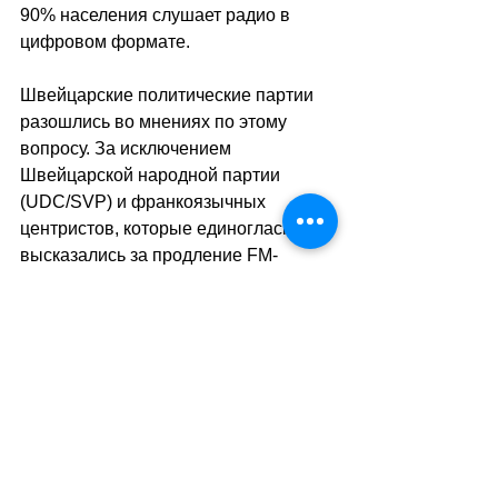
90% населения слушает радио в 
цифровом формате.
Швейцарские политические партии 
разошлись во мнениях по этому 
вопросу. За исключением 
Швейцарской народной партии 
(UDC/SVP) и франкоязычных 
центристов, которые единогласно 
высказались за продление FM-
вещания. 
sa
//
(ats/мг)
Теги:
новости швейцарии
общество
технологии
пресса
Общество