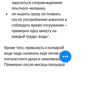
заручиться сопровождением 
опытного человека.
не нырять сразу, не плавать 
после употребления алкоголя и 
соблюдать время погружения 
–
примерно одну минуту на 
каждый градус воды".
Кроме того, привыкать к холодной 
воде надо начинать ещё летом с 
контрастного душа и закаливания. 
Примерно после месяца процедур 
можно постепенно увеличивать 
время стояния под холодной водой, 
которое в конечном итоге всё равно 
не должно превышать 5-7 минут под 
водой, которая должна быть не ниже 
15 градусов. И только после этого 
стоит попробовать поплавать в 