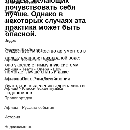
людей, желающих 
Природа - Климат
почувствовать себя 
Туризм
лучше. Однако в 
некоторых случаях эта 
Спорт
практика может быть 
Фото
опасной.
Видео
Русская Швейцария
Существует множество аргументов в 
пользу плавания в холодной воде: 
Афиша - Выставки - Музеи
оно укрепляет иммунную систему, 
Афиша - Театр - Опера - Шоу
помогает лучше спать и даже 
Афиша - Поп - Рок - Джаз
вызывает состояние эйфории 
благодаря выделению адреналина и 
Афиша - Классическая музыка
эндорфинов.
Правопорядок
Афиша - Русские события
История
Недвижимость