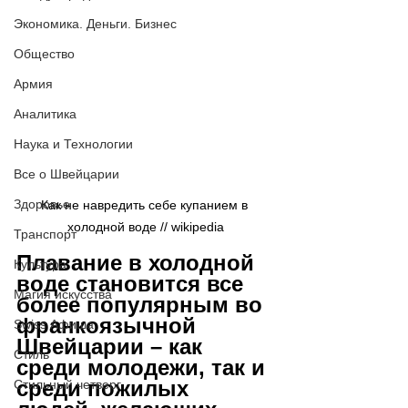
Экономика. Деньги. Бизнес
Общество
Армия
Аналитика
Наука и Технологии
Все о Швейцарии
Здоровье
Как не навредить себе купанием в 
холодной воде // wikipedia
Транспорт
Плавание в холодной 
Культура
воде становится все 
Магия искусства
более популярным во 
франкоязычной 
Swiss Афиша
Швейцарии – как 
Стиль
среди молодежи, так и 
среди пожилых 
Стильный четверг