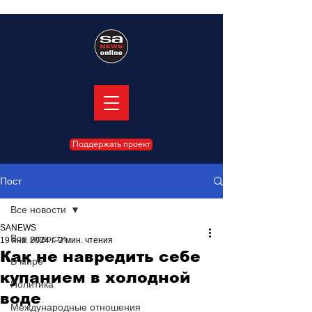
Поддержать проект
Пост
Все новости
SANEWS
Все новости
19 янв. 2024 г.
2 мин. чтения
Как не навредить себе
В мире
купанием в холодной
Политика
воде
Международные отношения