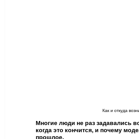
Афиша - Классическая музыка
Правопорядок
Недвижимость
Как и откуда возни
Многие люди не раз задавались во
когда это кончится, и почему мод
прошлое. 