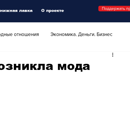
Поддержать п
нижная лавка
О проекте
дные отношения
Экономика. Деньги. Бизнес
 Технологии
Все о Швейцарии
Здоровье
возникла мода
Swiss Афиша
Стиль
Стильный четверг
о
Видео
Русская Швейцария
ера - Шоу
Афиша - Поп - Рок - Джаз