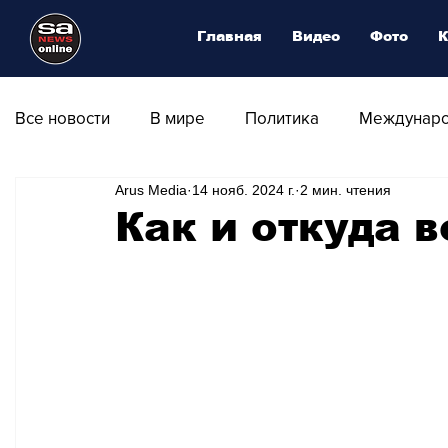
Главная
Видео
Фото
К
Все новости
В мире
Политика
Междунаро
Arus Media
14 нояб. 2024 г.
2 мин. чтения
Общество
Армия
Аналитика
Наука и
Как и откуда 
Транспорт
Культура
Магия искусства
Природа - Климат
Туризм
Спорт
Фот
Афиша - Выставки - Музеи
Афиша - Театр - Оп