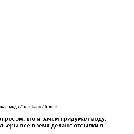
Афиша - Русские события
История
кла мода // our-team / freepik
просом: кто и зачем придумал моду, 
ельеры всё время делают отсылки в 