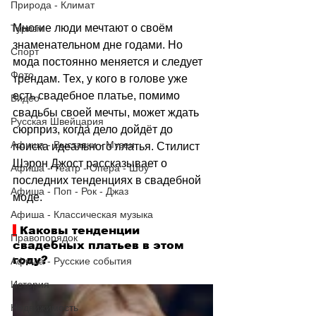
Природа - Климат
Многие люди мечтают о своём 
Туризм
знаменательном дне годами. Но 
Спорт
мода постоянно меняется и следует 
Фото
трендам. Тех, у кого в голове уже 
есть свадебное платье, помимо 
Видео
свадьбы своей мечты, может ждать 
Русская Швейцария
сюрприз, когда дело дойдёт до 
Афиша - Выставки - Музеи
поиска идеального платья. Стилист 
Шэрон Джост рассказывает о 
Афиша - Театр - Опера - Шоу
последних тенденциях в свадебной 
Афиша - Поп - Рок - Джаз
моде.
Афиша - Классическая музыка
 Каковы тенденции 
Правопорядок
свадебных платьев в этом 
году?
Афиша - Русские события
История
Недвижимость