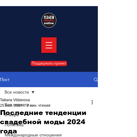
Поддержать проект
Пост
Все новости
Tatiana Vildanova
Все новости
25 июл. 2024 г.
2 мин. чтения
Последние тенденции
В мире
свадебной моды 2024
Политика
года
Международные отношения