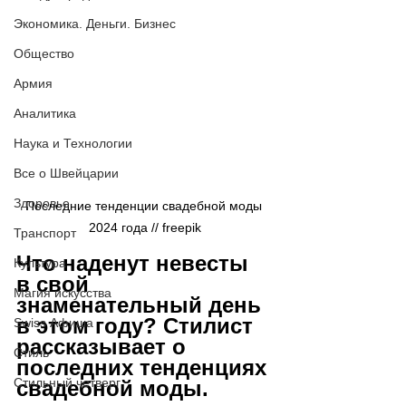
Экономика. Деньги. Бизнес
Общество
Армия
Аналитика
Наука и Технологии
Все о Швейцарии
Здоровье
Последние тенденции свадебной моды 
2024 года // freepik
Транспорт
Что наденут невесты 
Культура
в свой 
Магия искусства
знаменательный день 
в этом году? Стилист 
Swiss Афиша
рассказывает о 
Стиль
последних тенденциях 
Стильный четверг
свадебной моды. 