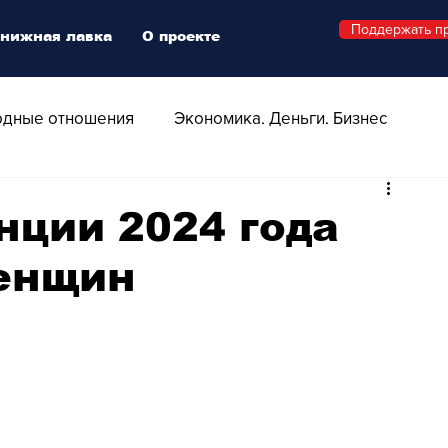
Поддержать п
нижная лавка
О проекте
дные отношения
Экономика. Деньги. Бизнес
 Технологии
Все о Швейцарии
Здоровье
нции 2024 года
енщин
Swiss Афиша
Стиль
Стильный четверг
о
Видео
Русская Швейцария
ера - Шоу
Афиша - Поп - Рок - Джаз