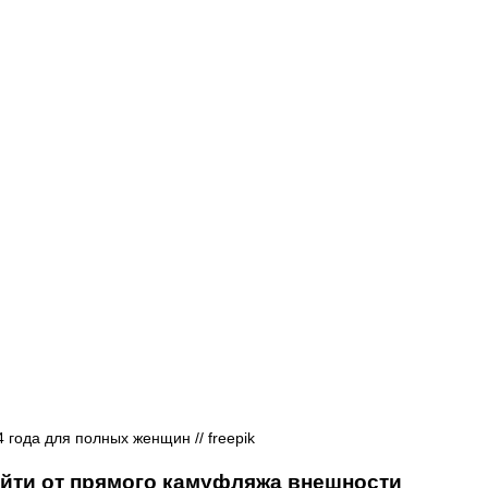
Афиша - Русские события
История
года для полных женщин // freepik
уйти от прямого камуфляжа внешности 