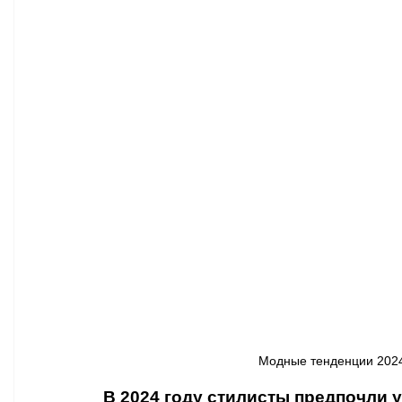
Афиша - Классическая музыка
Правопорядок
Недвижимость
Модные тенденции 2024 
В 2024 году стилисты предпочли 