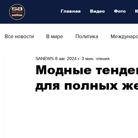
Главная
Видео
Фото
К
Все новости
В мире
Политика
Междунаро
SANEWS
8 авг. 2024 г.
3 мин. чтения
Общество
Армия
Аналитика
Наука и
Модные тенде
для полных ж
Транспорт
Культура
Магия искусства
Природа - Климат
Туризм
Спорт
Фот
Афиша - Выставки - Музеи
Афиша - Театр - Оп