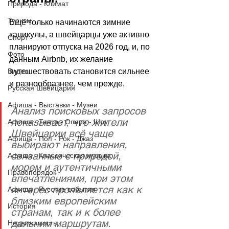
Природа - Климат
Туризм
Ещё только начинаются зимние 
каникулы, а швейцарцы уже активно 
Спорт
планируют отпуска на 2026 год, и, по 
Фото
данным Airbnb, их желание 
Видео
путешествовать становится сильнее 
и разнообразнее, чем прежде. 
Русская Швейцария
Афиша - Выставки - Музеи
Анализ поисковых запросов 
показывает, что жители 
Афиша - Театр - Опера - Шоу
Швейцарии всё чаще 
Афиша - Поп - Рок - Джаз
выбирают направления, 
связанные с природой, 
Афиша - Классическая музыка
морем и аутентичными 
Правопорядок
впечатлениями, при этом 
интерес проявляется как к 
Афиша - Русские события
близким европейским 
История
странам, так и к более 
дальним маршрутам. 
Недвижимость