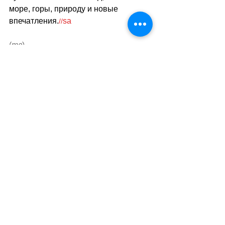
море, горы, природу и новые 
впечатления.
sa
//
(
тв
)
Теги:
отдых
путешествия
активный отдых
туризм
Туризм
Смотреть все
Похожие посты