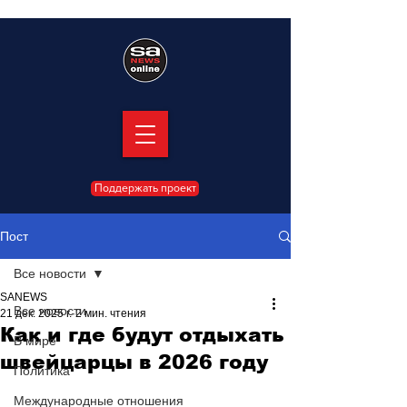
Поддержать проект
Пост
Все новости
SANEWS
Все новости
21 дек. 2025 г.
2 мин. чтения
Как и где будут отдыхать
В мире
швейцарцы в 2026 году
Политика
Международные отношения