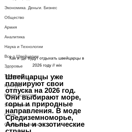
Экономика. Деньги. Бизнес
Общество
Армия
Аналитика
Наука и Технологии
Все о Швейцарии
Как и где будут отдыхать швейцарцы в 
2026 году // wix
Здоровье
Швейцарцы уже 
Транспорт
планируют свои 
Культура
отпуска на 2026 год. 
Магия искусства
Они выбирают море, 
горы и природные 
Swiss Афиша
направления. В моде 
Стиль
Средиземноморье, 
Альпы и экзотические 
Стильный четверг
страны.