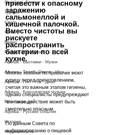
привести к опасному 
Природа - Климат
заражению 
Туризм
сальмонеллой и 
Спорт
кишечной палочкой. 
Вместо чистоты вы 
Фото
рискуете 
Видео
распространить 
бактерии по всей 
Русская Швейцария
кухне.
Афиша - Выставки - Музеи
Афиша - Театр - Опера - Шоу
Многие хозяйки по привычке моют 
курицу перед приготовлением, 
Афиша - Поп - Рок - Джаз
считая это важным этапом гигиены, 
Афиша - Классическая музыка
однако специалисты предупреждают 
Правопорядок
что такое действие может быть 
смертельно опасным.
Афиша - Русские события
История
По данным Совета по 
информированию о пищевой 
Недвижимость