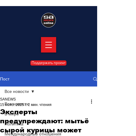
Поддержать проект
Пост
Все новости
SANEWS
Все новости
15 нояб. 2025 г.
2 мин. чтения
Эксперты
В мире
предупреждают: мытьё
Политика
сырой курицы может
Международные отношения