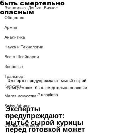
быть смертельно
Экономика. Деньги. Бизнес
опасным
Общество
Армия
Аналитика
Наука и Технологии
Все о Швейцарии
Здоровье
Транспорт
Эксперты предупреждают: мытьё сырой 
Культура
курицы может быть смертельно опасным 
// 
unsplash
Магия искусства
Swiss Афиша
Эксперты 
предупреждают: 
Стиль
мытьё сырой курицы 
Стильный четверг
перед готовкой может 