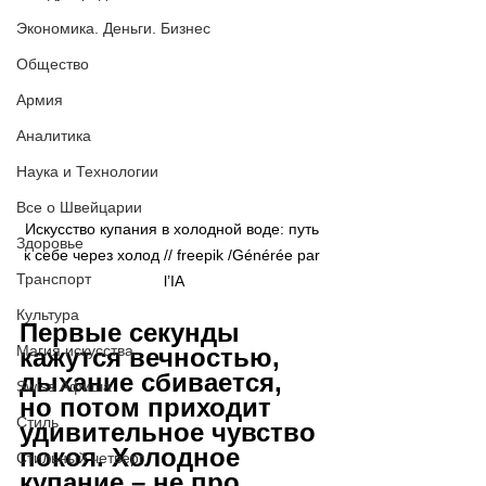
Экономика. Деньги. Бизнес
Общество
Армия
Аналитика
Наука и Технологии
Все о Швейцарии
Искусство купания в холодной воде: путь 
Здоровье
к себе через холод // 
freepik
 /Générée par 
Транспорт
l’IA
Культура
Первые секунды 
Магия искусства
кажутся вечностью, 
дыхание сбивается, 
Swiss Афиша
но потом приходит 
Стиль
удивительное чувство 
покоя. Холодное 
Стильный четверг
купание 
–
 не про 