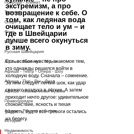
Природа - Климат
экстремизм, а про 
возвращение к себе. О 
Туризм
том, как ледяная вода 
Спорт
очищает тело и ум 
–
 и 
Фото
где в Швейцарии 
лучше всего окунуться 
Видео
в зиму.
Русская Швейцария
Есть особое чувство, знакомое тем, 
Афиша - Выставки - Музеи
кто однажды решился войти в 
Афиша - Театр - Опера - Шоу
холодную воду. Сначала 
–
 сомнение. 
Афиша - Поп - Рок - Джаз
За ним следует лёгкий шок, как удар 
свежего воздуха в лёгкие. А затем 
Афиша - Классическая музыка
приходит нечто другое: удивительное 
Правопорядок
спокойствие, ясность и тихая 
Афиша - Русские события
радость, будто все тревоги остались 
на берегу.
История
Недвижимость