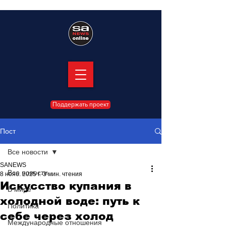
Поддержать проект
Пост
Все новости
SANEWS
Все новости
8 нояб. 2025 г.
3 мин. чтения
Искусство купания в
В мире
холодной воде: путь к
Политика
себе через холод
Международные отношения