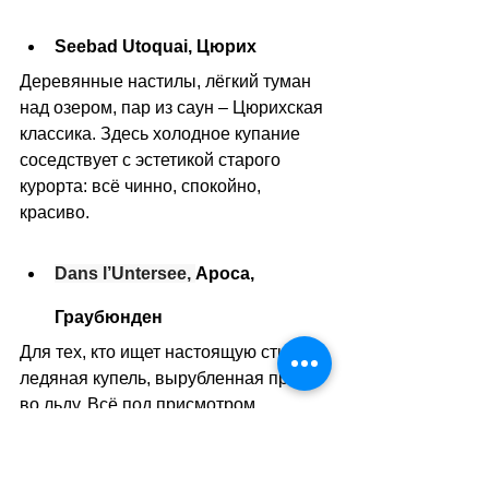
Seebad Utoquai, Цюрих
Деревянные настилы, лёгкий туман 
над озером, пар из саун 
–
 Цюрихская 
классика. Здесь холодное купание 
соседствует с эстетикой старого 
курорта: всё чинно, спокойно, 
красиво.
Dans l’Untersee, 
Ароса, 
Граубюнден
Для тех, кто ищет настоящую стихию: 
ледяная купель, вырубленная прямо 
во льду. Всё под присмотром 
инструкторов, с дыхательными 
практиками и согревающим 
ритуалом после. Здесь чувствуешь 