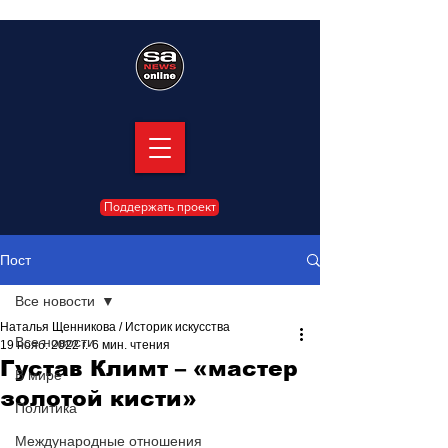
Поддержать проект
Пост
Все новости
Наталья Щенникова / Историк искусства
Все новости
19 нояб. 2022 г.
6 мин. чтения
Густав Климт – «мастер
В мире
золотой кисти»
Политика
Международные отношения