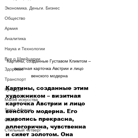
Экономика. Деньги. Бизнес
Общество
Армия
Аналитика
Наука и Технологии
Все о Швейцарии
Картины, созданные Густавом Климтом – 
визитная карточка Австрии и лицо 
Здоровье
венского модерна
Транспорт
Картины, созданные этим 
Культура
художником – визитная 
Магия искусства
карточка Австрии и лицо 
Swiss Афиша
венского модерна. Его 
живопись прекрасна, 
Стиль
аллегорична, чувственна 
Стильный четверг
и сияет золотом. Она 