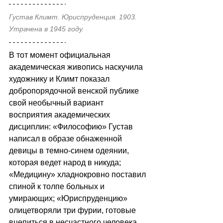
Густав Климт. Юриспруденция. 1903.
Утрачена в 1945 году.
В тот момент официальная 
академическая живопись наскучила 
художнику и Климт показал 
добропорядочной венской публике 
свой необычный вариант 
восприятия академических 
дисциплин: «Философию» Густав 
написал в образе обнаженной 
девицы в темно-синем одеянии, 
которая ведет народ в никуда; 
«Медицину» хладнокровно поставил 
спиной к толпе больных и 
умирающих; «Юриспруденцию» 
олицетворяли три фурии, готовые 
вцепиться в несчастного человека, 