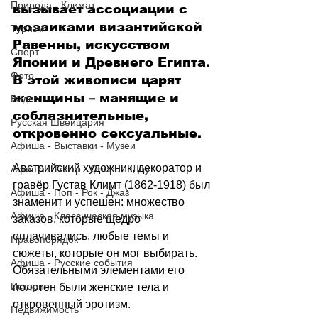
Природа - Климат
вызывает ассоциации с 
мозаиками византийской 
Туризм
Равенны, искусством 
Спорт
Японии и Древнего Египта. 
Фото
В этой живописи царят 
женщины – манящие и 
Видео
соблазнительные, 
Русская Швейцария
откровенно сексуальные. 
Афиша - Выставки - Музеи
Австрийский художник, декоратор и 
Афиша - Театр - Опера - Шоу
гравёр Густав Климт (1862-1918) был 
Афиша - Поп - Рок - Джаз
знаменит и успешен: множество 
Афиша - Классическая музыка
заказов, которые щедро 
оплачивались, любые темы и 
Правопорядок
сюжеты, которые он мог выбирать. 
Афиша - Русские события
Обязательными элементами его 
История
полотен были женские тела и 
откровенный эротизм. 
Недвижимость