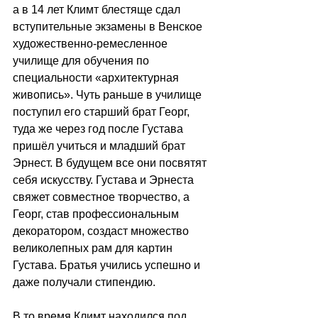
а в 14 лет Климт блестяще сдал 
вступительные экзамены в Венское 
художественно-ремесленное 
училище для обучения по 
специальности «архитектурная 
живопись». Чуть раньше в училище 
поступил его старший брат Георг, 
туда же через год после Густава 
пришёл учиться и младший брат 
Эрнест. В будущем все они посвятят 
себя искусству. Густава и Эрнеста 
свяжет совместное творчество, а 
Георг, став профессиональным 
декоратором, создаст множество 
великолепных рам для картин 
Густава. Братья учились успешно и 
даже получали стипендию. 
В то время Климт находился под 