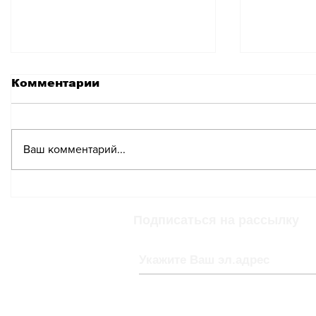
Комментарии
Ваш комментарий...
Кубок мира по
Женски
сноубайку и
Brack.c
чемпионат Швейцарии
Подписаться на рассылку
2025 в Грэхене