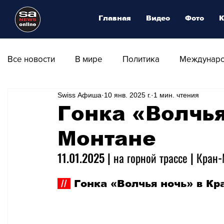
Главная
Видео
Фото
К
Все новости
В мире
Политика
Междунаро
Swiss Афиша
10 янв. 2025 г.
1 мин. чтения
Общество
Армия
Аналитика
Наука и
Гонка «Волчья
Монтане
Транспорт
Культура
Магия искусства
11.01.2025 | на горной трассе | Кран
Природа - Климат
Туризм
Спорт
Фот
 // 
 Гонка «Волчья ночь» в Кра
Афиша - Выставки - Музеи
Афиша - Театр - Оп