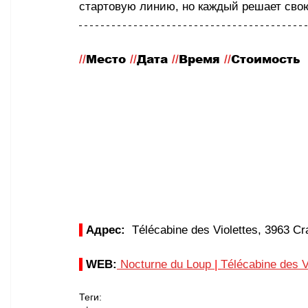
стартовую линию, но каждый решает свою
//
Место
 //
Дата 
//
Время 
//
Стоимость
Адрес:
  Télécabine des Violettes, 3963 C
WEB:
Nocturne du Loup 
| 
Télécabine des V
Теги: