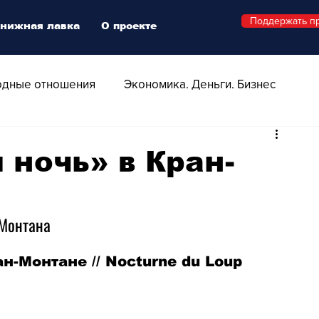
Поддержать п
нижная лавка
О проекте
дные отношения
Экономика. Деньги. Бизнес
 Технологии
Все о Швейцарии
Здоровье
 ночь» в Кран-
Swiss Афиша
Стиль
Стильный четверг
-Монтана
о
Видео
Русская Швейцария
н-Монтане // Nocturne du Loup
ера - Шоу
Афиша - Поп - Рок - Джаз