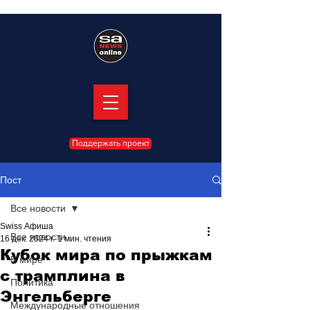
Поддержать проект
Пост
Все новости
Swiss Афиша
Все новости
16 дек. 2024 г.
1 мин. чтения
Кубок мира по прыжкам
В мире
с трамплина в
Политика
Энгельберге
Международные отношения