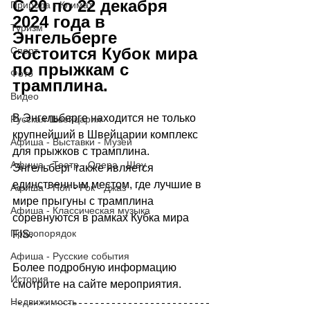
С 20 по 22 декабря 
Природа - Климат
2024 года в 
Туризм
Энгельберге 
состоится Кубок мира 
Спорт
по прыжкам с 
Фото
трамплина. 
Видео
В Энгельберге находится не только 
Русская Швейцария
крупнейший в Швейцарии комплекс 
Афиша - Выставки - Музеи
для прыжков с трамплина. 
Афиша - Театр - Опера - Шоу
Энгельберг также является 
единственным местом, где лучшие в 
Афиша - Поп - Рок - Джаз
мире прыгуны с трамплина 
Афиша - Классическая музыка
соревнуются в рамках Кубка мира 
Правопорядок
FIS.
Афиша - Русские события
Более подробную информацию 
История
смотрите на сайте мероприятия.
Недвижимость