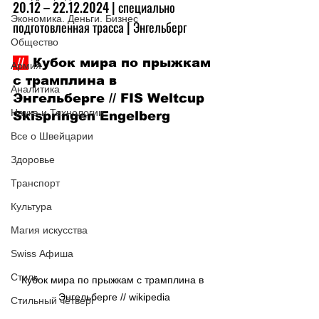
20.12 –
 22.12.2024 | специально 
Экономика. Деньги. Бизнес
подготовленная трасса
| Энгельберг
Общество
 // 
 Кубок мира по прыжкам 
Армия
с трамплина в 
Аналитика
Энгельберге // FIS Weltcup 
Наука и Технологии
Skispringen Engelberg
Все о Швейцарии
Здоровье
Транспорт
Культура
Магия искусства
Swiss Афиша
Стиль
Кубок мира по прыжкам с трамплина в 
Энгельберге // wikipedia
Стильный четверг