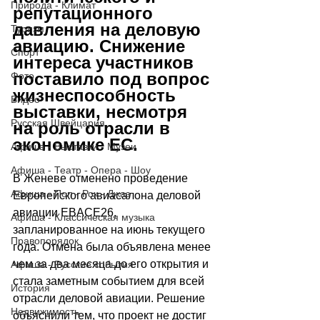
Природа - Климат
репутационного 
давления на деловую 
Туризм
авиацию. Снижение 
Спорт
интереса участников 
поставило под вопрос 
Фото
жизнеспособность 
Видео
выставки, несмотря 
Русская Швейцария
на роль отрасли в 
экономике ЕС.
Афиша - Выставки - Музеи
Афиша - Театр - Опера - Шоу
В Женеве отменено проведение 
Афиша - Поп - Рок - Джаз
Европейского авиасалона деловой 
авиации EBACE26, 
Афиша - Классическая музыка
запланированное на июнь текущего 
Правопорядок
года. Отмена была объявлена менее 
чем за два месяца до его открытия и 
Афиша - Русские события
стала заметным событием для всей 
История
отрасли деловой авиации. Решение 
Недвижимость
объяснили тем, что проект не достиг 