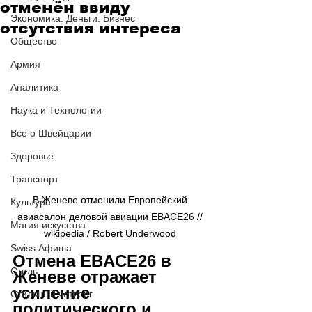
отменён ввиду
Экономика. Деньги. Бизнес
отсутствия интереса
Общество
Армия
Аналитика
Наука и Технологии
Все о Швейцарии
Здоровье
Транспорт
В Женеве отменили Европейский 
Культура
авиасалон деловой авиации EBACE26 // 
Магия искусства
wikipedia / Robert Underwood 
Swiss Афиша
Отмена EBACE26 в 
Стиль
Женеве отражает 
усиление 
Стильный четверг
политического и 