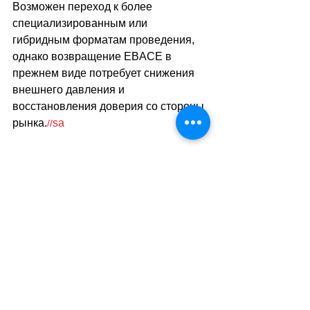
Возможен переход к более 
специализированным или 
гибридным форматам проведения, 
однако возвращение EBACE в 
прежнем виде потребует снижения 
внешнего давления и 
восстановления доверия со стороны 
рынка.
sa
//
(
ез
)
Теги:
новости швейцарии
экономика
транспорт
выставки
женева
авиаперевозки
Транспорт