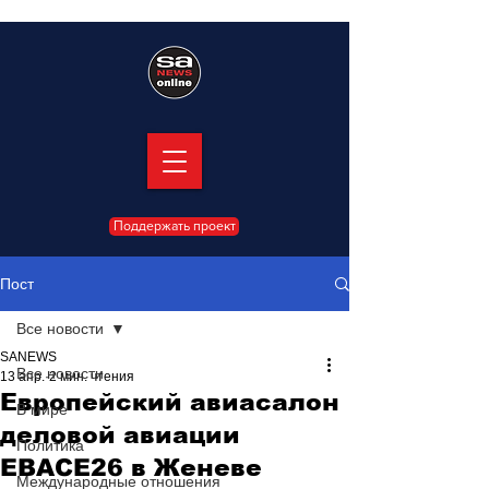
Поддержать проект
Пост
Все новости
SANEWS
Все новости
13 апр.
2 мин. чтения
Европейский авиасалон
В мире
деловой авиации
Политика
EBACE26 в Женеве
Международные отношения