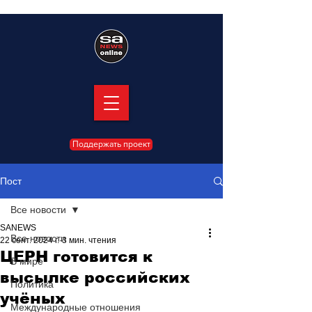
Поддержать проект
Пост
Все новости
SANEWS
Все новости
22 сент. 2024 г.
3 мин. чтения
ЦЕРН готовится к
В мире
высылке российских
Политика
учёных
Международные отношения