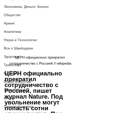
Экономика. Деньги. Бизнес
Общество
Армия
Аналитика
Наука и Технологии
Все о Швейцарии
Здоровье
ЦЕРН официально прекратил 
сотрудничество с Россией // wikipedia
Транспорт
ЦЕРН официально 
Культура
прекратил 
Магия искусства
сотрудничество с 
Россией, пишет 
Swiss Афиша
журнал Nature. Под 
Стиль
увольнение могут 
Стильный четверг
попасть сотни 