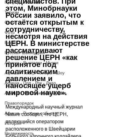
специалистов. При 
Природа - Климат
этом, Минобрнауки 
Туризм
России заявило, что 
остаётся открытым к 
Спорт
сотрудничеству, 
Фото
несмотря на действия 
ЦЕРН. В министерстве 
Видео
рассматривают 
Русская Швейцария
решение ЦЕРН «как 
Афиша - Выставки - Музеи
принятое под 
политическим 
Афиша - Театр - Опера - Шоу
давлением и 
Афиша - Поп - Рок - Джаз
наносящее ущерб 
мировой науке».
Афиша - Классическая музыка
Правопорядок
Международный научный журнал 
Афиша - Русские события
Nature сообщил, что ЦЕРН, 
являющийся оператором 
История
расположенного в Швейцарии 
Недвижимость
Большого адронного коллайдера 