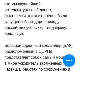
что мы крупнейший 
интеллектуальный донор, 
фактически эти все проекты были 
запущены благодаря приходу 
российских учёных», – подчеркнул 
Ковальчук.
Большой адронный коллайдер (БАК), 
расположенный в ЦЕРНе, 
представляет собой самый мощный 
в мире ускоритель заряженных 
частиц. В работах по сооружению и 
экспериментам на ускорителе 
участвовали около 100 тыс. человек 
из 44 стран мира, в том числе из 
России. Эксперименты на БАК 
привели к открытию более 60 новых 
субатомных частиц, в том числе 
пентакварков, а также доказали 