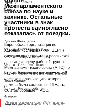
группе 
Природа - Климат
Межпарламентского 
Туризм
союза по науке и 
технике. Остальные 
Спорт
участники в знак 
Фото
протеста единогласно 
отказалась от поездки.
Видео
Русская Швейцария
Европейская организация по 
Афиша - Выставки - Музеи
ядерным исследованиям (ЦЕРН) 
отказала представителю российской 
Афиша - Театр - Опера - Шоу
делегации, члену рабочей группы 
Афиша - Поп - Рок - Джаз
Межпарламентского союза (МПС) по 
Афиша - Классическая музыка
науке и технике в ознакомительной 
поездке в организацию, которая 
Правопорядок
должна была состояться 26 марта. 
Афиша - Русские события
Об этом сообщает ТАСС.
История
Глава делегации РФ, вице-
Недвижимость