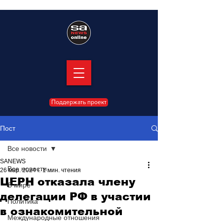
Поддержать проект
Пост
Все новости
SANEWS
Все новости
26 мар. 2024 г.
1 мин. чтения
ЦЕРН отказала члену
В мире
делегации РФ в участии
Политика
в ознакомительной
Международные отношения