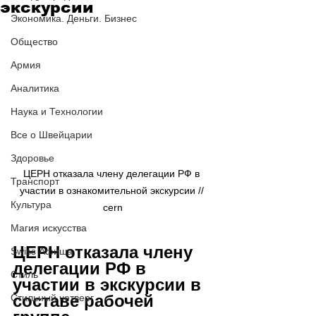
экскурсии
Экономика. Деньги. Бизнес
Общество
Армия
Аналитика
Наука и Технологии
Все о Швейцарии
Здоровье
ЦЕРН отказала члену делегации РФ в 
Транспорт
участии в ознакомительной экскурсии // 
Культура
cern
Магия искусства
ЦЕРН отказала члену 
Swiss Афиша
делегации РФ в 
Стиль
участии в экскурсии в 
составе рабочей 
Стильный четверг