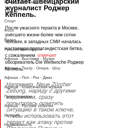
считает швейцарский 
Природа - Климат
журналист Роджер 
Туризм
Кёппель.
Спорт
После ужасного теракта в Москве, 
Фото
унёсшего жизни более чем сотни 
Видео
человек, в западных СМИ началась 
настоящая пропагандистская битва, 
Русская Швейцария
с сожалением  
отмечает 
Афиша - Выставки - Музеи
обозреватель Die Weltwoche Роджер 
Афиша - Театр - Опера - Шоу
Кёппель.
Афиша - Поп - Рок - Джаз
Например, Neue Zürcher 
Афиша - Классическая музыка
Zeitung, наряду с другими 
изданиями, сразу 
Правопорядок
попыталась осветить 
Афиша - Русские события
ситуацию в таком ключе, 
чтобы использовать этот 
История
теракт как атаку против 
Недвижимость