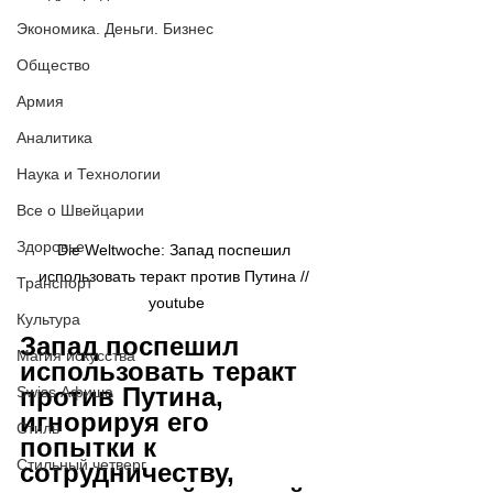
Экономика. Деньги. Бизнес
Общество
Армия
Аналитика
Наука и Технологии
Все о Швейцарии
Здоровье
Die Weltwoche: Запад поспешил 
использовать теракт против Путина // 
Транспорт
youtube
Культура
Запад поспешил 
Магия искусства
использовать теракт 
против Путина, 
Swiss Афиша
игнорируя его 
Стиль
попытки к 
Стильный четверг
сотрудничеству, 