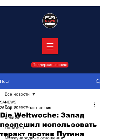
Поддержать проект
Пост
Все новости
SANEWS
Все новости
26 мар. 2024 г.
1 мин. чтения
Die Weltwoche: Запад
В мире
поспешил использовать
Политика
теракт против Путина
Международные отношения