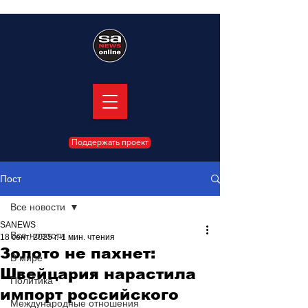
Поддержать проект
Пост
Все новости
SANEWS
Все новости
18 сент. 2025 г.
1 мин. чтения
Золото не пахнет:
В мире
Швейцария нарастила
Политика
импорт российского
Международные отношения