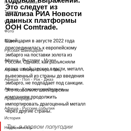
годовом выражении. 
Природа - Климат
Это следует из 
Туризм
анализа РИА Новости 
данных платформы 
Спорт
ООН Comtrade.
Фото
Швейцария в августе 2022 года 
Видео
присоединилась к европейскому 
Русская Швейцария
эмбарго на поставки золота из 
Афиша - Выставки - Музеи
России. Однако, как разъясняли 
позже швейцарские власти, металл, 
Афиша - Театр - Опера - Шоу
вывезенный из страны до введения 
Афиша - Поп - Рок - Джаз
эмбарго, не подпадает под санкции. 
Афиша - Классическая музыка
Это позволило швейцарским 
компаниям продолжить 
Правопорядок
импортировать драгоценный металл 
Афиша - Русские события
через другие страны.
История
Так, в первом полугодии 
Недвижимость