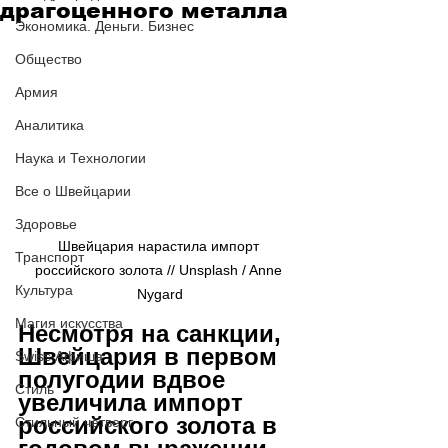
драгоценного металла
Экономика. Деньги. Бизнес
Общество
Армия
Аналитика
Наука и Технологии
Все о Швейцарии
Здоровье
Швейцария нарастила импорт 
Транспорт
российского золота // Unsplash / Anne 
Культура
Nygard
Магия искусства
Несмотря на санкции, 
Швейцария в первом 
Swiss Афиша
полугодии вдвое 
Стиль
увеличила импорт 
российского золота в 
Стильный четверг