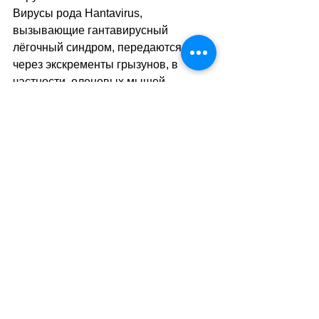
Вирусы рода Hantavirus, 
вызывающие гантавирусный 
лёгочный синдром, передаются 
через экскременты грызунов, в 
частности, оленевых мышей. 
Инкубационный период длится от 1 
до 5 недель. Заболевание 
начинается с лихорадки и болей в 
мышцах; затем появляются одышка 
и кашель.
sa
//
(ats/mk)
Теги:
новости швейцарии
здравоохранение
здоровье
хантавирус
Здоровье