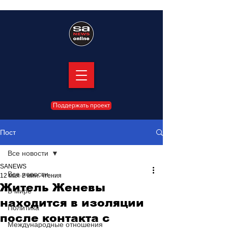
Поддержать проект
Пост
Все новости
SANEWS
Все новости
12 мая
2 мин. чтения
Житель Женевы
В мире
находится в изоляции
Политика
после контакта с
Международные отношения