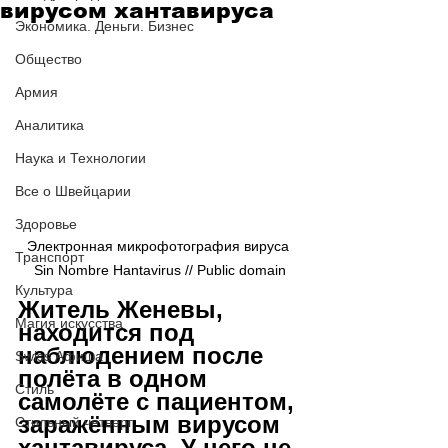
вирусом хантавируса
Экономика. Деньги. Бизнес
Общество
Армия
Аналитика
Наука и Технологии
Все о Швейцарии
Здоровье
Электронная микрофотография вируса 
Транспорт
Sin Nombre Hantavirus // Public domain
Культура
Житель Женевы, 
Магия искусства
находится под 
наблюдением после 
Swiss Афиша
полёта в одном 
Стиль
самолёте с пациентом, 
заражённым вирусом 
Стильный четверг
хантавируса. У него не 