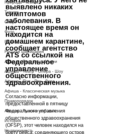
Природа - Климат
выявлено никаких 
симптомов 
Туризм
заболевания. В 
Спорт
настоящее время он 
Фото
находится на 
домашнем карантине, 
Видео
сообщает агентство 
Русская Швейцария
ATS со ссылкой на 
Федеральное 
Афиша - Выставки - Музеи
управление 
Афиша - Театр - Опера - Шоу
общественного 
здравоохранения.
Афиша - Поп - Рок - Джаз
Афиша - Классическая музыка
Согласно информации, 
Правопорядок
предоставленной в пятницу 
Федерального управления 
Афиша - Русские события
общественного здравоохранения 
История
(OFSP), этот человек находился на 
Недвижимость
борту рейса, соединяющего остров 