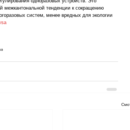
гулирования одноразовых устройств. Это 
й межкантональной тенденции к сокращению 
ногоразовых систем, менее вредных для экологии 
sa
/
ва
Смот