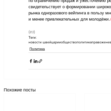
по ограничению продаж и ужесточению ре
свидетельствует о формировании широко
рынка одноразового вейпинга в пользу м
и менее привлекательных для молодёжи.
/
(
ез
)
Теги:
новости швейцарии
общество
политика
право
жене
Политика
Похожие посты