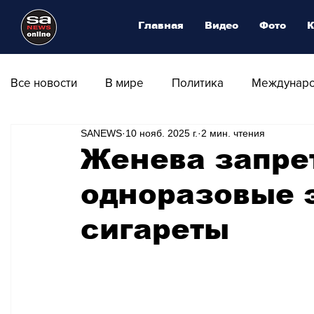
Главная
Видео
Фото
К
Все новости
В мире
Политика
Междунаро
SANEWS
10 нояб. 2025 г.
2 мин. чтения
Общество
Армия
Аналитика
Наука и
Женева запре
одноразовые 
Транспорт
Культура
Магия искусства
сигареты
Природа - Климат
Туризм
Спорт
Фот
Афиша - Выставки - Музеи
Афиша - Театр - Оп