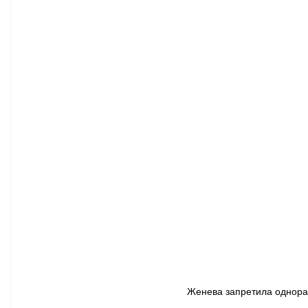
Афиша - Классическая музыка
Правопорядок
Недвижимость
Женева запретила однораз