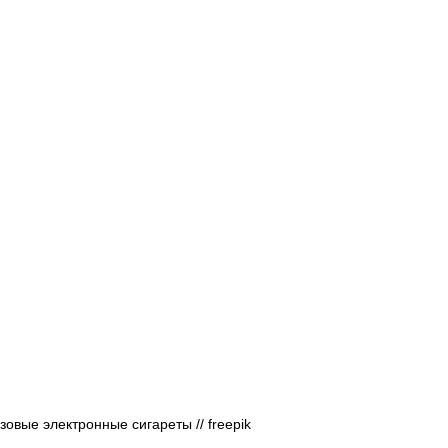
Афиша - Русские события
История
овые электронные сигареты // 
freepik