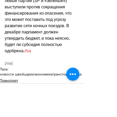
левые партии (SP и «зелёные») 
выступили против сокращения 
финансирования из опасения, что 
это может поставить под угрозу 
развитие сети ночных поездов. В 
декабре парламент должен 
утвердить бюджет, и пока неясно, 
будет ли субсидия полностью 
одобрена.
//sa
(
тв
)
Теги:
новости швейцарии
экономика
транспорт
поезда
Транспорт