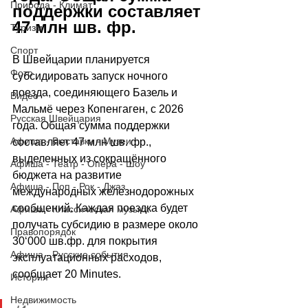
Природа - Климат
поддержки составляет 
47 млн шв. фр.
Туризм
Спорт
В Швейцарии планируется 
Фото
субсидировать запуск ночного 
поезда, соединяющего Базель и 
Видео
Мальмё через Копенгаген, с 2026 
Русская Швейцария
года. Общая сумма поддержки 
Афиша - Выставки - Музеи
составляет 47 млн шв. фр., 
выделенных из сокращённого 
Афиша - Театр - Опера - Шоу
бюджета на развитие 
Афиша - Поп - Рок - Джаз
международных железнодорожных 
сообщений. Каждая поездка будет 
Афиша - Классическая музыка
получать субсидию в размере около 
Правопорядок
30
‘
000 шв.фр. для покрытия 
Афиша - Русские события
эксплуатационных расходов, 
сообщает 
20 Minutes
.
История
Недвижимость