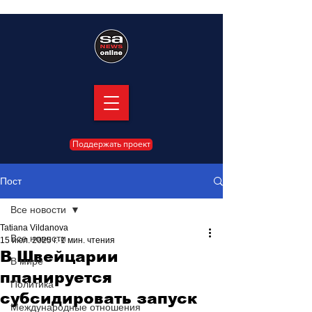
Поддержать проект
Пост
Все новости
Tatiana Vildanova
Все новости
15 июл. 2025 г.
1 мин. чтения
В Швейцарии
В мире
планируется
Политика
субсидировать запуск
Международные отношения