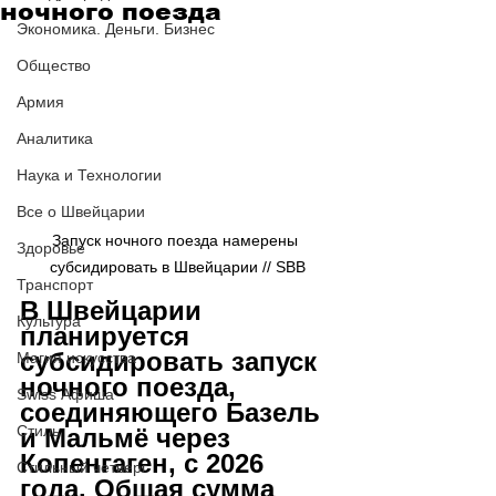
ночного поезда
Экономика. Деньги. Бизнес
Общество
Армия
Аналитика
Наука и Технологии
Все о Швейцарии
Запуск ночного поезда намерены 
Здоровье
субсидировать в Швейцарии // SBB
Транспорт
В Швейцарии 
Культура
планируется 
субсидировать запуск 
Магия искусства
ночного поезда, 
Swiss Афиша
соединяющего Базель 
Стиль
и Мальмё через 
Копенгаген, с 2026 
Стильный четверг
года. Общая сумма 