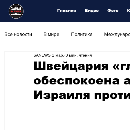
Главная
Видео
Фото
К
Все новости
В мире
Политика
Междунаро
SANEWS
1 мар.
3 мин. чтения
Общество
Армия
Аналитика
Наука и
Швейцария «г
обеспокоена 
Транспорт
Культура
Магия искусства
Израиля прот
Природа - Климат
Туризм
Спорт
Фот
Афиша - Выставки - Музеи
Афиша - Театр - Оп