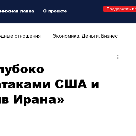
Поддержать п
нижная лавка
О проекте
дные отношения
Экономика. Деньги. Бизнес
 Технологии
Все о Швейцарии
Здоровье
лубоко
атаками США и
Swiss Афиша
Стиль
Стильный четверг
ив Ирана»
о
Видео
Русская Швейцария
ера - Шоу
Афиша - Поп - Рок - Джаз