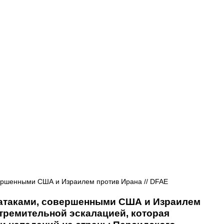
Афиша - Русские события
История
ершенными США и Израилем против Ирана // DFAE
атаками, совершенными США и Израилем 
стремительной эскалацией, которая 