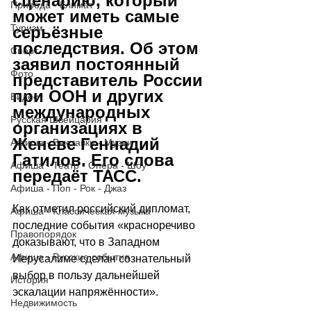
сценарию, который 
Природа - Климат
может иметь самые 
Туризм
серьёзные 
последствия. Об этом 
Спорт
заявил постоянный 
Фото
представитель России 
при ООН и других 
Видео
международных 
Русская Швейцария
организациях в 
Женеве Геннадий 
Афиша - Выставки - Музеи
Гатилов. Его слова 
Афиша - Театр - Опера - Шоу
передаёт ТАСС.
Афиша - Поп - Рок - Джаз
Как отметил российский дипломат, 
Афиша - Классическая музыка
последние события «красноречиво 
Правопорядок
доказывают, что в Западном 
Афиша - Русские события
Иерусалиме сделан сознательный 
выбор в пользу дальнейшей 
История
эскалации напряжённости».
Недвижимость