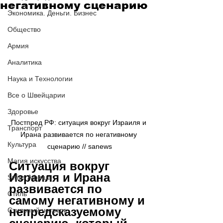
негативному сценарию
Экономика. Деньги. Бизнес
Общество
Армия
Аналитика
Наука и Технологии
Все о Швейцарии
Здоровье
Постпред РФ: ситуация вокруг Израиля и 
Транспорт
Ирана развивается по негативному 
Культура
сценарию // sanews
Магия искусства
Ситуация вокруг 
Израиля и Ирана 
Swiss Афиша
развивается по 
Стиль
самому негативному и 
непредсказуемому 
Стильный четверг