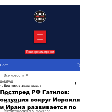
Поддержать проект
Пост
Все новости
SANEWS
Все новости
17 июн. 2025 г.
1 мин. чтения
Постпред РФ Гатилов:
В мире
ситуация вокруг Израиля
Политика
и Ирана развивается по
Международные отношения