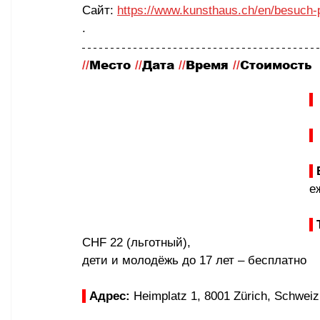
Сайт: 
https://www.kunsthaus.ch/en/besuch-p
.
//
Место
 //
Дата 
//
Время 
//
Стоимость
 
е
CHF 22 (льготный), 
дети и молодёжь до 17 лет – бесплатно
Адрес: 
Heimplatz 1, 8001 Zürich, Schweiz