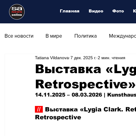
Главная
Видео
Фото
К
Все новости
В мире
Политика
Междунаро
Tatiana Vildanova
7 дек. 2025 г.
2 мин. чтения
Общество
Армия
Аналитика
Наука и
Выставка «Lygi
Retrospective
Транспорт
Культура
Магия искусства
14.11.2025 – 08.03.2026 | Kunsthau
Природа - Климат
Туризм
Спорт
Фот
 // 
 Выставка «Lygia Clark. Re
Retrospective
Афиша - Выставки - Музеи
Афиша - Театр - Оп