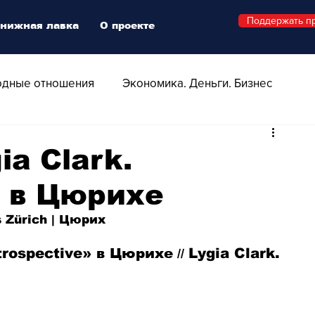
Поддержать п
нижная лавка
О проекте
дные отношения
Экономика. Деньги. Бизнес
 Технологии
Все о Швейцарии
Здоровье
a Clark.
» в Цюрихе
Swiss Афиша
Стиль
Стильный четверг
s Zürich | Цюрих
о
Видео
Русская Швейцария
trospective» в Цюрихе
Lygia Clark. 
 // 
ера - Шоу
Афиша - Поп - Рок - Джаз