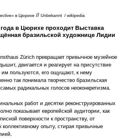
 // 
pective» в Цюрихе
Unbekannt  / wikipedia
6 года в Цюрихе проходит Выставка 
свящённая бразильской художнице Лидии 
Kunsthaus Zürich превращает привычное музейное 
дышит, двигается и реагирует на присутствие 
– им пользуются, его ощущают, к нему 
енно так понимала творчество бразильская 
 самых радикальных голосов неоконкретизма. 
гинальных работ и десятки реконструированных 
олно показывает европейской аудитории, как 
исной поверхности к пространству, от 
 к коллективному опыту, стирая привычные 
пией. 