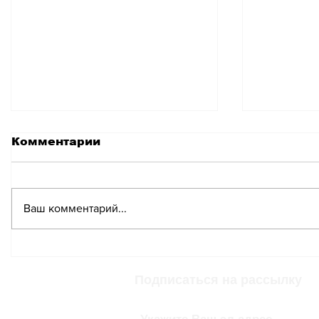
Комментарии
Ваш комментарий...
Групповая выставка
Выставк
современных
Цюрихе
художников «Passage
Подписаться на рассылку
du Commerce» в
Винтертуре