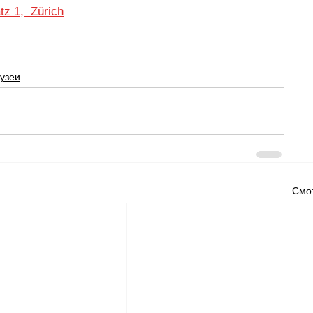
tz 1,  Zürich
узеи
Смот