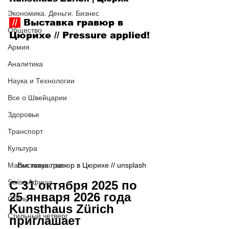
Экономика. Деньги. Бизнес
 // 
 Выставка гравюр в 
Общество
Цюрихе
 // 
Pressure applied!
Армия
Аналитика
Наука и Технологии
Все о Швейцарии
Здоровье
Транспорт
Культура
Магия искусства
Выставка гравюр в Цюрихе // 
unsplash
Swiss Афиша
С 31 октября 2025 по 
25 января 2026 года 
Стиль
Kunsthaus Zürich 
Стильный четверг
приглашает 