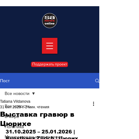
Поддержать проект
Пост
Все новости
Tatiana Vildanova
Все новости
31 окт. 2025 г.
2 мин. чтения
Выставка гравюр в
В мире
Цюрихе
Политика
31.10.2025 – 25.01.2026 | 
Международные отношения
Kunsthaus Zürich | Цюрих