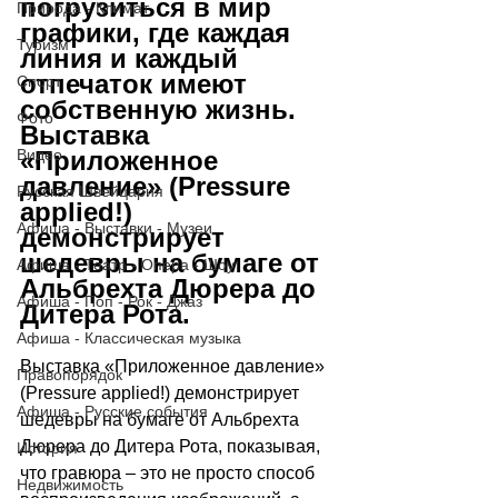
погрузиться в мир 
Природа - Климат
графики, где каждая 
Туризм
линия и каждый 
отпечаток имеют 
Спорт
собственную жизнь. 
Фото
Выставка 
Видео
«Приложенное 
давление» (Pressure 
Русская Швейцария
applied!) 
Афиша - Выставки - Музеи
демонстрирует 
шедевры на бумаге от 
Афиша - Театр - Опера - Шоу
Альбрехта Дюрера до 
Афиша - Поп - Рок - Джаз
Дитера Рота.
Афиша - Классическая музыка
Выставка «Приложенное давление» 
Правопорядок
(Pressure applied!) демонстрирует 
Афиша - Русские события
шедевры на бумаге от Альбрехта 
Дюрера до Дитера Рота, показывая, 
История
что гравюра – это не просто способ 
Недвижимость