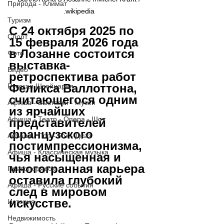
Природа - Климат
.wikipedia 
Туризм
С 24 октября 2025 по 
Спорт
15 февраля 2026 года 
в Лозанне состоится 
Фото
выставка-
Видео
ретроспектива работ 
Феликса Валлоттона, 
Русская Швейцария
считающегося одним 
Афиша - Выставки - Музеи
из ярчайших 
Афиша - Театр - Опера - Шоу
представителей 
французского 
Афиша - Поп - Рок - Джаз
постимпрессионизма, 
Афиша - Классическая музыка
чья насыщенная и 
многогранная карьера 
Правопорядок
оставила глубокий 
Афиша - Русские события
след в мировом 
искусстве. 
История
Недвижимость