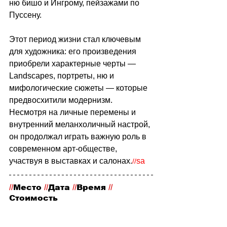
ню бишо и Ингрому, пейзажами по 
Пуссену.
Этот период жизни стал ключевым 
для художника: его произведения 
приобрели характерные черты — 
Landscapes, портреты, ню и 
мифологические сюжеты — которые 
предвосхитили модернизм. 
Несмотря на личные перемены и 
внутренний меланхоличный настрой, 
он продолжал играть важную роль в 
современном арт-обществе, 
участвуя в выставках и салонах.
sa
//
//
Место
 //
Дата 
//
Время 
//
Стоимость