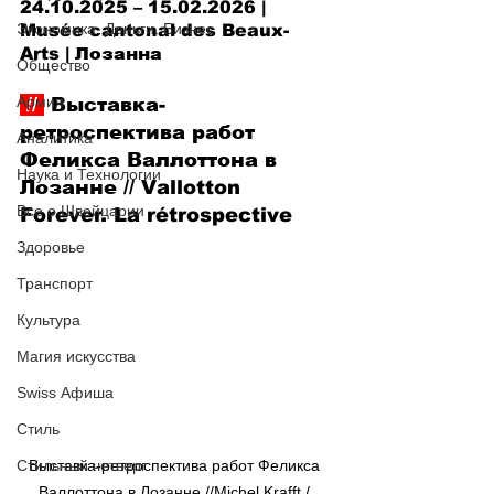
24.10.2025 – 15.02.2026 | 
Экономика. Деньги. Бизнес
Musée cantonal des Beaux-
Arts
 | Лозанна
Общество
Армия
 // 
 Выставка-
ретроспектива работ 
Аналитика
Феликса Валлоттона в 
Наука и Технологии
Лозанне
 // 
Vallotton 
Все о Швейцарии
Forever. La rétrospective
Здоровье
Транспорт
Культура
Магия искусства
Swiss Афиша
Стиль
Стильный четверг
Выставка-ретроспектива работ Феликса 
Валлоттона в Лозанне //Michel Krafft / 