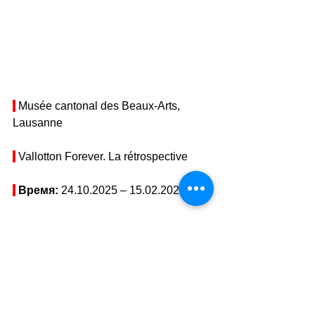
 Musée cantonal des Beaux-Arts, 
Lausanne
 Vallotton Forever. La rétrospective
Время: 
24.10.2025 – 15.02.2026
Тарифы: 
смотреть на сайте
Адрес: 
Musée cantonal des Beaux-
Arts, Place de la Gare 16, Palais de 
Rumine, 1003 Lausanne
//
Показать 
адрес на карте