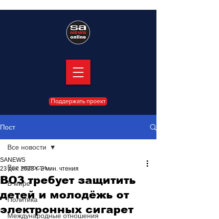
Поддержать проект
Пост
Все новости
SANEWS
Все новости
23 дек. 2023 г.
2 мин. чтения
ВОЗ требует защитить
В мире
детей и молодёжь от
Политика
электронных сигарет
Международные отношения