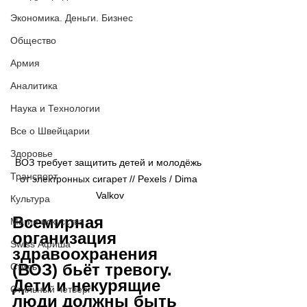
Экономика. Деньги. Бизнес
Общество
Армия
Аналитика
Наука и Технологии
Все о Швейцарии
Здоровье
ВОЗ требует защитить детей и молодёжь 
Транспорт
от электронных сигарет // Pexels / Dima 
Valkov
Культура
Всемирная 
Магия искусства
организация 
Swiss Афиша
здравоохранения 
(ВОЗ) бьёт тревогу. 
Стиль
Дети и некурящие 
Стильный четверг
люди должны быть 