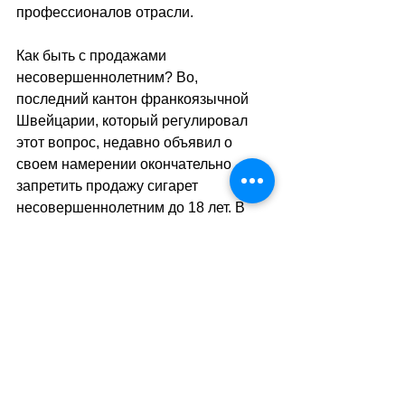
профессионалов отрасли.
Как быть с продажами 
несовершеннолетним? Во, 
последний кантон франкоязычной 
Швейцарии, который регулировал 
этот вопрос, недавно объявил о 
своем намерении окончательно 
запретить продажу сигарет 
несовершеннолетним до 18 лет. В 
настоящее время в Швейцарии не 
существует федеральных правил. В 
марте прошлого года 
«зелёные» 
внесли предложение о 
законодательном закреплении этой 
практики и запрете продаж 
несовершеннолетним на 
федеральном уровне. Это 
предложение должно вступить в 