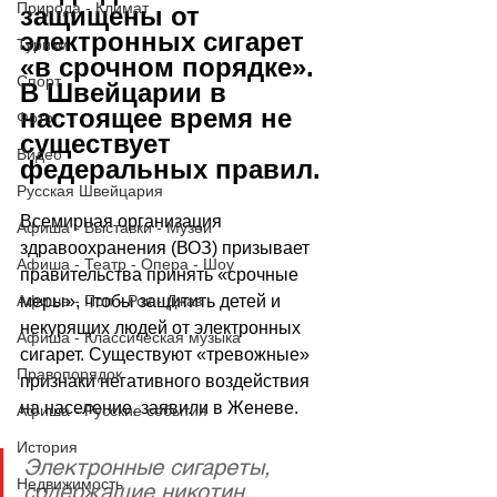
Природа - Климат
защищены от 
электронных сигарет 
Туризм
«в срочном порядке». 
Спорт
В Швейцарии в 
настоящее время не 
Фото
существует 
Видео
федеральных правил.
Русская Швейцария
Всемирная организация 
Афиша - Выставки - Музеи
здравоохранения (ВОЗ) призывает 
Афиша - Театр - Опера - Шоу
правительства принять 
«
срочные 
Афиша - Поп - Рок - Джаз
меры
»
, чтобы защитить детей и 
некурящих людей от электронных 
Афиша - Классическая музыка
сигарет. Существуют 
«
тревожные
»
Правопорядок
признаки негативного воздействия 
на население, заявили в Женеве.
Афиша - Русские события
История
Электронные сигареты, 
Недвижимость
содержащие никотин, 