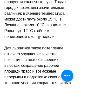
пропуская солнечные лучи. Тогда в 
городах возможны значительные 
различия: в Женеве температура 
может достигнуть около 15 °C, в 
Лозанне 
–
 около 10 °C, а в долине 
Роны 
–
 до 12 °C с лёгким 
понижением к концу недели. 
Для лыжников такое потепление 
означает ухудшение качества 
покрытия на низких и средних 
высотах, сокращение рабочей 
площади трасс и возможные 
перерывы в подготовке склонов: 
хорошие условия сохранятся лишь в 
высокогорных районах, где 
температура останется устойчиво 
ниже нуля.
sa
//