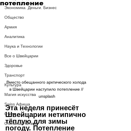
потепление
Экономика. Деньги. Бизнес
Общество
Армия
Аналитика
Наука и Технологии
Все о Швейцарии
Здоровье
Транспорт
Вместо обещанного арктического холода 
Культура
в Швейцарии наступило потепление // 
Магия искусства
unsplash
Swiss Афиша
Эта неделя принесёт 
Швейцарии нетипично 
Стиль
тёплую для зимы 
Стильный четверг
погоду. Потепление 