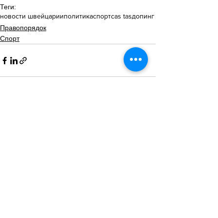
Теги:
новости швейцарии
политика
спорт
cas tas
допинг
Правопорядок
Спорт
Смотреть все
Похожие посты