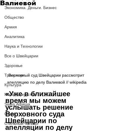
Валиевой
Экономика. Деньги. Бизнес
Общество
Армия
Аналитика
Наука и Технологии
Все о Швейцарии
Здоровье
Транспорт
Верховный суд Швейцарии рассмотрит 
апелляцию по делу Валиевой // wikipedia
Культура
«Уже в ближайшее 
Магия искусства
время мы можем 
Swiss Афиша
услышать решение 
Верховного суда 
Стиль
Швейцарии по 
Стильный четверг
апелляции по делу 