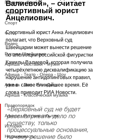
Валиевой», – считает 
Природа - Климат
спортивный юрист 
Туризм
Анцелиович.
Спорт
Спортивный юрист Анна Анцелиович 
Фото
полагает, что Верховный суд 
Видео
Швейцарии может вынести решение 
Русская Швейцария
по апелляции российской фигуристки 
Камилы Валиевой, которая получила 
Афиша - Выставки - Музеи
четырёхлетнюю дисквалификацию за 
Афиша - Театр - Опера - Шоу
нарушение антидопинговых правил, 
Афиша - Поп - Рок - Джаз
уже в  самое ближайшее время. Её 
слова приводит РИА Новости.
Афиша - Классическая музыка
Правопорядок
«Верховный суд не будет 
рассматривать дело по 
Афиша - Русские события
существу, только 
История
процессуальные основания, 
почему решение было 
Недвижимость