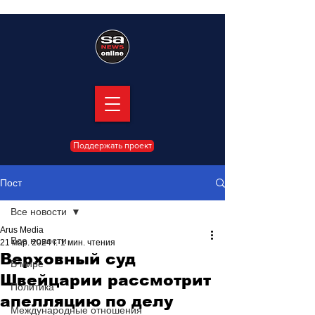
Поддержать проект
Пост
Все новости
Arus Media
Все новости
21 мар. 2024 г.
1 мин. чтения
Верховный суд
В мире
Швейцарии рассмотрит
Политика
апелляцию по делу
Международные отношения