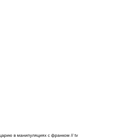
Афиша - Русские события
История
арию в манипуляциях с франком // tv