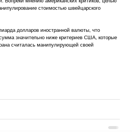
. Вопреки мнению американских критиков, целью 
манипулирование стоимостью швейцарского 
лиарда долларов иностранной валюты, что 
сумма значительно ниже критериев США, которые 
трана считалась манипулирующей своей 