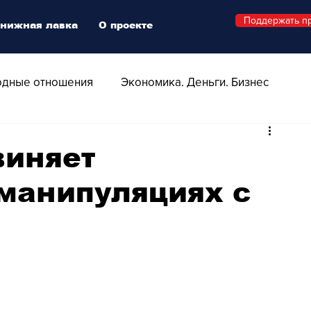
Поддержать п
нижная лавка
О проекте
дные отношения
Экономика. Деньги. Бизнес
 Технологии
Все о Швейцарии
Здоровье
виняет
манипуляциях с
Swiss Афиша
Стиль
Стильный четверг
о
Видео
Русская Швейцария
ера - Шоу
Афиша - Поп - Рок - Джаз