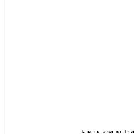
Афиша - Классическая музыка
Правопорядок
Недвижимость
Вашингтон обвиняет Швейц