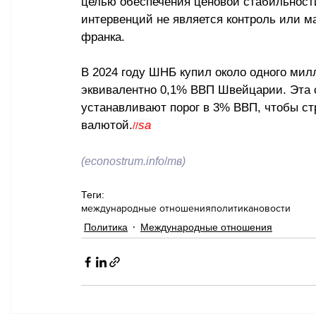
целью обеспечения ценовой стабильности
интервенций не является контроль или 
франка.
В 2024 году ШНБ купил около одного мил
эквивалентно 0,1% ВВП Швейцарии. Эта 
устанавливают порог в 3% ВВП, чтобы с
валютой.
sa
//
(
еconostrum.info
/
тв
)
Теги:
международные отношения
политика
новости
Политика
Международные отношения