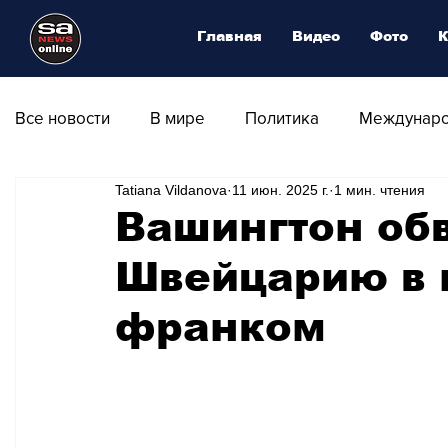
Главная
Видео
Фото
К
Все новости
В мире
Политика
Междунаро
Tatiana Vildanova
11 июн. 2025 г.
1 мин. чтения
Общество
Армия
Аналитика
Наука и
Вашингтон об
Швейцарию в 
Транспорт
Культура
Магия искусства
франком
Природа - Климат
Туризм
Спорт
Фот
Афиша - Выставки - Музеи
Афиша - Театр - Оп