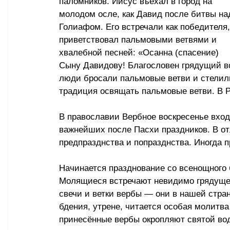
паломников. Иисус въехал в город на 
молодом осле, как Давид после битвы на
Голиафом. Его встречали как победителя,
приветствовал пальмовыми ветвями и 
хвалебной песней: «Осанна (спасение) 
Сыну Давидову! Благословен грядущий во 
люди бросали пальмовые ветви и стелил
традиция освящать пальмовые ветви. В Р
В православии Вербное воскресенье вход
важнейших после Пасхи праздников. В от
предпразднства и попразднства. Иногда 
Начинается празднование со всенощного б
Молящиеся встречают невидимо грядущего
свечи и ветки вербы — они в нашей стра
бдения, утрене, читается особая молитва
принесённые вербы окропляют святой вод