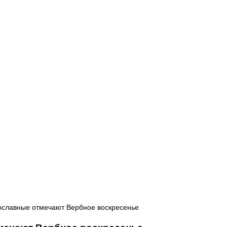
Афиша - Русские события
История
вославные отмечают Вербное воскресенье