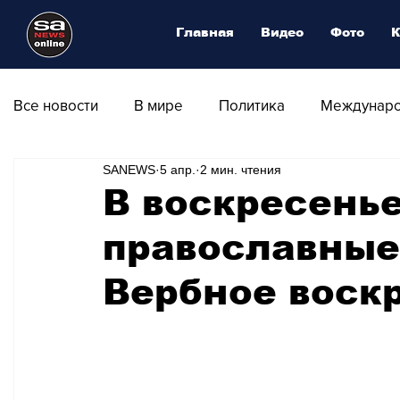
Главная
Видео
Фото
К
Все новости
В мире
Политика
Междунаро
SANEWS
5 апр.
2 мин. чтения
Общество
Армия
Аналитика
Наука и
В воскресенье
православные
Транспорт
Культура
Магия искусства
Вербное воск
Природа - Климат
Туризм
Спорт
Фот
Афиша - Выставки - Музеи
Афиша - Театр - Оп