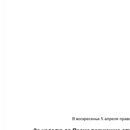
Афиша - Классическая музыка
Правопорядок
Недвижимость
В воскресенье 5 апреля пра