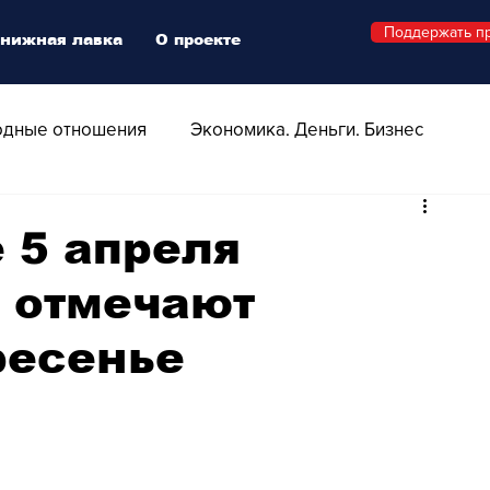
Поддержать п
нижная лавка
О проекте
дные отношения
Экономика. Деньги. Бизнес
 Технологии
Все о Швейцарии
Здоровье
 5 апреля
 отмечают
Swiss Афиша
Стиль
Стильный четверг
ресенье
о
Видео
Русская Швейцария
ера - Шоу
Афиша - Поп - Рок - Джаз