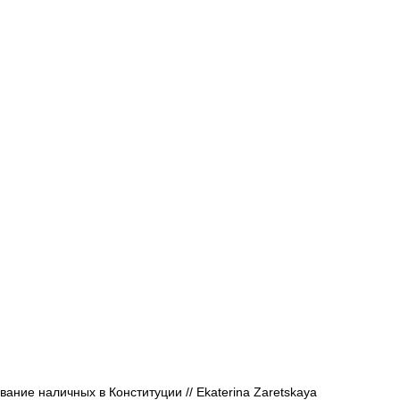
Афиша - Русские события
История
ание наличных в Конституции // 
Ekaterina Zaretskaya