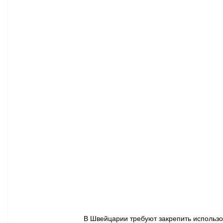
Афиша - Классическая музыка
Правопорядок
Недвижимость
В Швейцарии требуют закрепить использов