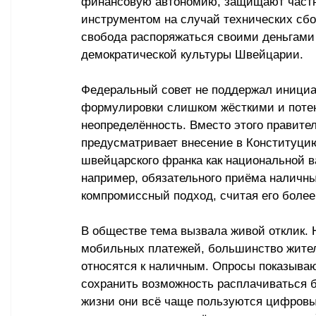
финансовую автономию, защищают частн
инструментом на случай технических сбое
свобода распоряжаться своими деньгами 
демократической культуры Швейцарии.
Федеральный совет не поддержал инициат
формулировки слишком жёсткими и поте
неопределённость. Вместо этого правите
предусматривает внесение в Конституцию
швейцарского франка как национальной в
например, обязательного приёма наличны
компромиссный подход, считая его более
В обществе тема вызвала живой отклик. Н
мобильных платежей, большинство жите
относятся к наличным. Опросы показываю
сохранить возможность расплачиваться б
жизни они всё чаще пользуются цифровы