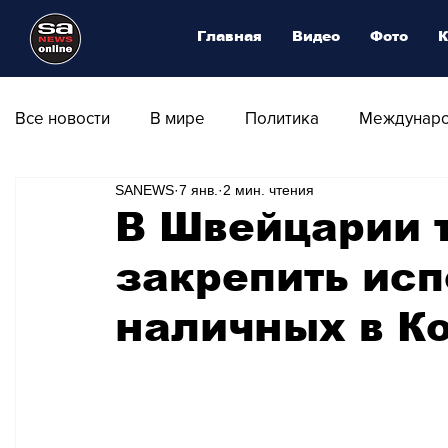
Главная
Видео
Фото
К
Все новости
В мире
Политика
Междунаро
SANEWS
7 янв.
2 мин. чтения
Общество
Армия
Аналитика
Наука и
В Швейцарии 
закрепить ис
Транспорт
Культура
Магия искусства
наличных в К
Природа - Климат
Туризм
Спорт
Фот
Афиша - Выставки - Музеи
Афиша - Театр - Оп