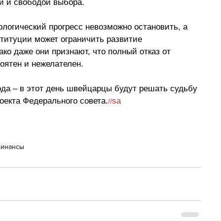
й и свободой выбора.
ологический прогресс невозможно остановить, а 
титуции может ограничить развитие 
о даже они признают, что полный отказ от 
ятен и нежелателен.
ода 
–
 в этот день швейцарцы будут решать судьбу 
оекта Федерального совета.
sa
//
инансы