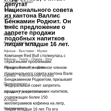
Природа - Климат
депутат 
Национального совета 
Туризм
из кантона Валлис 
Спорт
Бенжамин Родюит. Он 
внёс предложение о 
Фото
запрете продажи 
Видео
подобных напитков 
лицам младше 16 лет.
Русская Швейцария
Афиша - Выставки - Музеи
Компания Red Bull столкнулась с 
Афиша - Театр - Опера - Шоу
серьёзными проблемами. 
Афиша - Поп - Рок - Джаз
Предложение, внесённое членом 
Национального совета кантона Вале 
Афиша - Классическая музыка
Бенджамином Родюитом, призывает 
Правопорядок
Федеральный совет запретить 
продажу энергетических напитков, 
Афиша - Русские события
содержащих более 150 
История
миллиграммов кофеина на литр, 
Недвижимость
лицам младше 16 лет. По его 