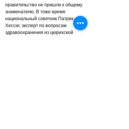
правительство не пришли к общему 
знаменателю. В тоже время 
национальный советник Патрик 
Хессиг, эксперт по вопросам 
здравоохранения из цюрихской 
партии зелёных и либералов (GLP), 
предлагает изменить  подход к 
проблеме. Он считает, что запрет 
энергетических напитков для лиц 
младше 16 лет не является 
решением и предлагает 
воздействовать на молодое 
поколение положительным 
примером со стороны родителей, 
которые должны в качестве 
назидания отказаться от 
злоупотребления подобными 
продуктами.
sa
//