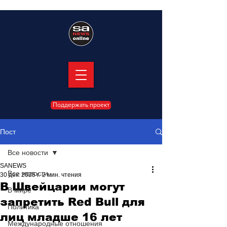
Поддержать проект
Пост
Все новости
SANEWS
Все новости
30 дек. 2025 г.
2 мин. чтения
В Швейцарии могут
В мире
запретить Red Bull для
Политика
лиц младше 16 лет
Международные отношения