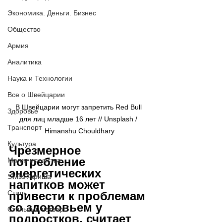
Экономика. Деньги. Бизнес
Общество
Армия
Аналитика
Наука и Технологии
Все о Швейцарии
В Швейцарии могут запретить Red Bull 
Здоровье
для лиц младше 16 лет // Unsplash / 
Транспорт
Himanshu Chouldhary
Культура
Чрезмерное 
потребление 
Магия искусства
энергетических 
Swiss Афиша
напитков может 
Стиль
привести к проблемам 
со здоровьем у 
Стильный четверг
подростков, считает 