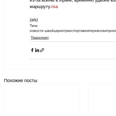
из-за войны в Иране, временно удвоив к
маршруту.
sa
//
(ats)
Теги:
новости швейцарии
транспорт
авиаперевозки
прои
Транспорт
Похожие посты