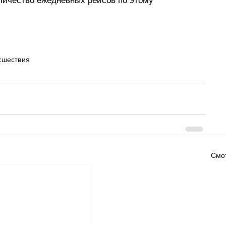
оличество ежедневных рейсов по этому 
сшествия
Смот