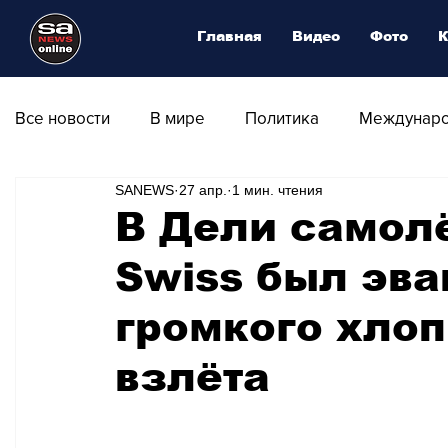
Главная
Видео
Фото
К
Все новости
В мире
Политика
Междунаро
SANEWS
27 апр.
1 мин. чтения
Общество
Армия
Аналитика
Наука и
В Дели самол
Swiss был эва
Транспорт
Культура
Магия искусства
громкого хлоп
Природа - Климат
Туризм
Спорт
Фот
взлёта
Афиша - Выставки - Музеи
Афиша - Театр - Оп