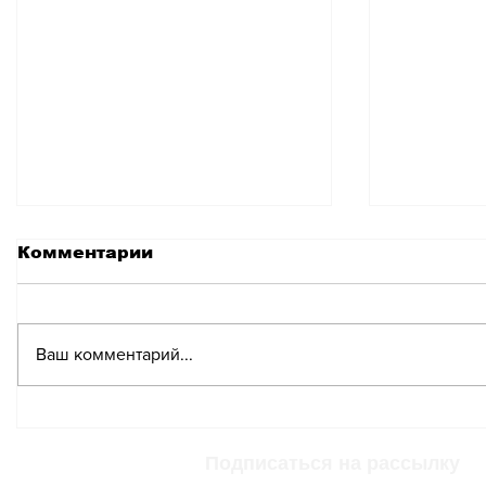
Комментарии
Ваш комментарий...
Компания Swiss
Swiss с
отменяет все свои
рейсы и
рейсы на Ближний
за нехв
Подписаться на рассылку
Восток до конца