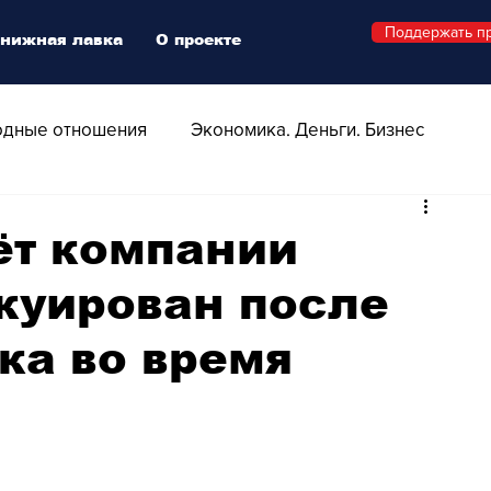
Поддержать п
нижная лавка
О проекте
дные отношения
Экономика. Деньги. Бизнес
 Технологии
Все о Швейцарии
Здоровье
ёт компании
куирован после
Swiss Афиша
Стиль
Стильный четверг
ка во время
о
Видео
Русская Швейцария
ера - Шоу
Афиша - Поп - Рок - Джаз