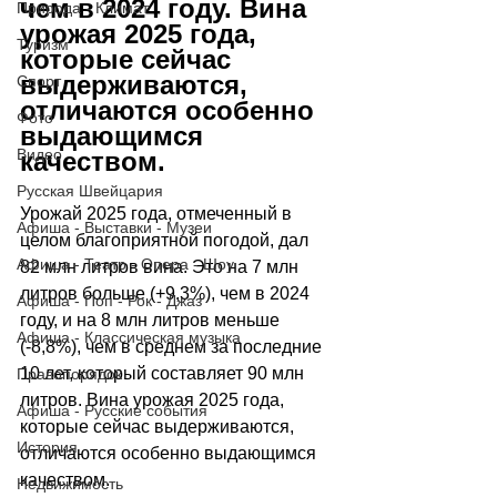
чем в 2024 году. Вина 
Природа - Климат
урожая 2025 года, 
Туризм
которые сейчас 
выдерживаются, 
Спорт
отличаются особенно 
Фото
выдающимся 
Видео
качеством.
Русская Швейцария
Урожай 2025 года, отмеченный в 
Афиша - Выставки - Музеи
целом благоприятной погодой, дал 
Афиша - Театр - Опера - Шоу
82 млн литров вина. Это на 7 млн 
литров больше (+9,3%), чем в 2024 
Афиша - Поп - Рок - Джаз
году, и на 8 млн литров меньше 
Афиша - Классическая музыка
(-8,8%), чем в среднем за последние 
10 лет, который составляет 90 млн 
Правопорядок
литров. Вина урожая 2025 года, 
Афиша - Русские события
которые сейчас выдерживаются, 
История
отличаются особенно выдающимся 
качеством.
Недвижимость