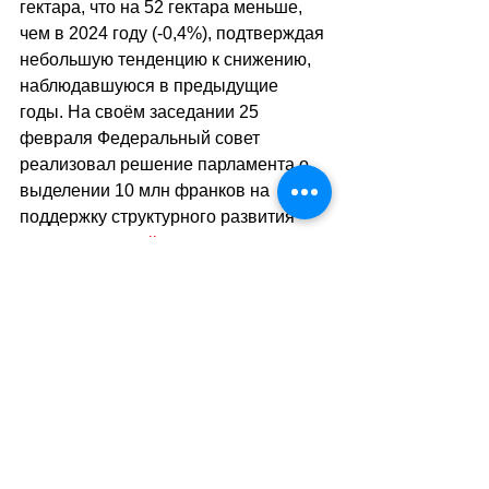
гектара, что на 52 гектара меньше, 
чем в 2024 году (-0,4%), подтверждая 
небольшую тенденцию к снижению, 
наблюдавшуюся в предыдущие 
годы. На своём заседании 25 
февраля Федеральный совет 
реализовал решение парламента о 
выделении 10 млн франков на 
поддержку структурного развития 
виноградников.
//
sa
(ats)
Теги:
экономика
факты о швейцарии
виноделие
Экономика. Деньги. Бизнес