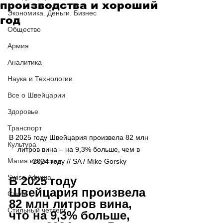
производства и хороший
Экономика. Деньги. Бизнес
год
Общество
Армия
Аналитика
Наука и Технологии
Все о Швейцарии
Здоровье
Транспорт
В 2025 году Швейцария произвела 82 млн 
Культура
литров вина – на 9,3% больше, чем в 
Магия искусства
2024 году // SA / Mike Gorsky
Swiss Афиша
В 2025 году 
Швейцария произвела 
Стиль
82 млн литров вина, 
Стильный четверг
что на 9,3% больше, 