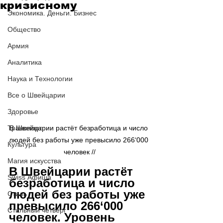
кризисному
Экономика. Деньги. Бизнес
Общество
Армия
Аналитика
Наука и Технологии
Все о Швейцарии
Здоровье
В Швейцарии растёт безработица и число 
Транспорт
людей без работы уже превысило 266
‘
000 
Культура
 человек // 
Магия искусства
В Швейцарии растёт 
Swiss Афиша
безработица и число 
людей без работы уже 
Стиль
превысило 266
‘
000  
Стильный четверг
человек. Уровень 