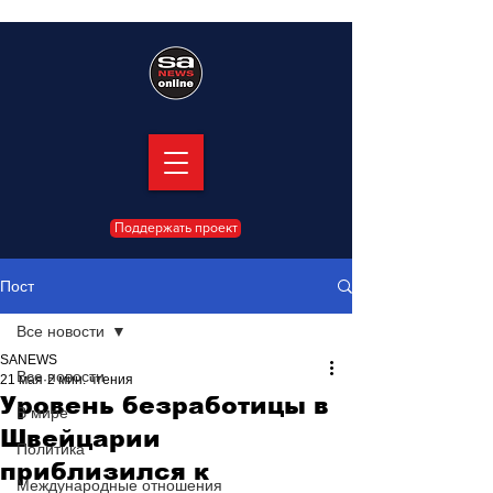
Поддержать проект
Пост
Все новости
SANEWS
Все новости
21 мая
2 мин. чтения
Уровень безработицы в
В мире
Швейцарии
Политика
приблизился к
Международные отношения