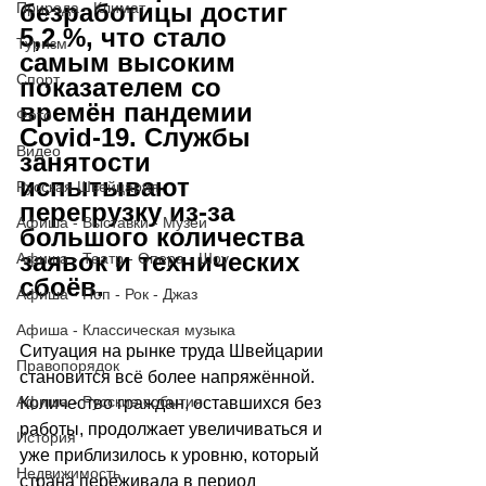
безработицы достиг 
Природа - Климат
5,2 %, что стало 
Туризм
самым высоким 
Спорт
показателем со 
времён пандемии 
Фото
Covid-19. Службы 
Видео
занятости 
испытывают 
Русская Швейцария
перегрузку из-за 
Афиша - Выставки - Музеи
большого количества 
заявок и технических 
Афиша - Театр - Опера - Шоу
сбоёв.
Афиша - Поп - Рок - Джаз
Афиша - Классическая музыка
Ситуация на рынке труда Швейцарии 
Правопорядок
становится всё более напряжённой. 
Афиша - Русские события
Количество граждан, оставшихся без 
работы, продолжает увеличиваться и 
История
уже приблизилось к уровню, который 
Недвижимость
страна переживала в период 