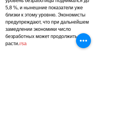
уровень безработицы поднимался до 
5,8 %, и нынешние показатели уже 
близки к этому уровню. Экономисты 
предупреждают, что при дальнейшем 
замедлении экономики число 
безработных может продолжить 
расти.
sa
//
(
ез
)
Теги:
новости швейцарии
экономика
общество
безработица
Экономика. Деньги. Бизнес
Смотреть все
Похожие посты