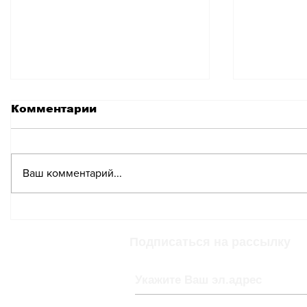
Комментарии
Ваш комментарий...
Горнолыжный шок:
В канто
новые цены на отдых в
власти 
Швейцарии
приобр
Подписаться на рассылку
горнол
курорто
из США