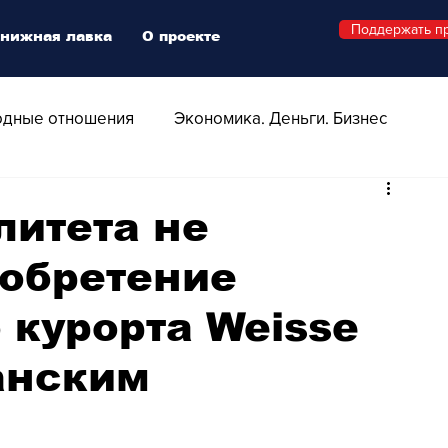
Поддержать п
нижная лавка
О проекте
дные отношения
Экономика. Деньги. Бизнес
 Технологии
Все о Швейцарии
Здоровье
литета не
иобретение
Swiss Афиша
Стиль
Стильный четверг
 курорта Weisse
о
Видео
Русская Швейцария
анским
ера - Шоу
Афиша - Поп - Рок - Джаз