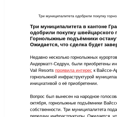
Три муниципалитета одобрили покупку горнолы
Три муниципалитета в кантоне Гра
одобрили покупку швейцарского г
Горнолыжные подъёмники останут
Ожидается, что сделка будет зав
Недавно несколько горнолыжных курортов
Андерматт-Седрун, были приобретены ин
Vail Resorts 
проявила интерес
 к Вайссе-А
горнолыжной инфраструктурой муниципал
инициативой о её приобретении.
Вопрос был вынесен на народное голосов
октября, горнолыжные подъёмники Вайсс
собственности. Три муниципалитета по
передачу инфраструктуры. Ожидается, чт