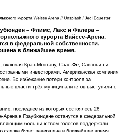
жного курорта Weisse Arena // Unsplash / Jedi Equester
убюнден – Флимс, Лакс и Фалера – 
орнолыжного курорта Вайссе-Арена. 
ся в федеральной собственности. 
ершена в ближайшее время.
, включая Кран-Монтану, Саас-Фе, Савоньин и 
остранными инвесторами. Американская компания 
рене. Во избежание потери контроля за 
ьные власти трёх муниципалитетов выступили с 
ание, последнее из которых состоялось 26 
е-Арена в Граубюндене останутся в федеральной 
давляющим большинством голосов поддержали 
о сделка будет завершена в ближайшее время.