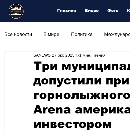
Главная
Видео
Фото
К
Все новости
В мире
Политика
Междунаро
SANEWS
27 окт. 2025 г.
1 мин. чтения
Общество
Армия
Аналитика
Наука и
Три муниципа
допустили пр
Транспорт
Культура
Магия искусства
горнолыжного
Природа - Климат
Туризм
Спорт
Фот
Arena америк
инвестором
Афиша - Выставки - Музеи
Афиша - Театр - Оп