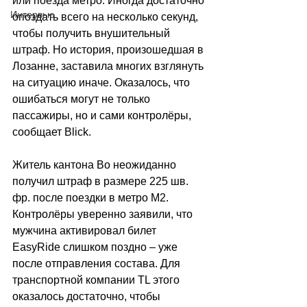
или поезда метро. Иногда достаточно 
Интервью
опоздать всего на несколько секунд, 
чтобы получить внушительный 
штраф. Но история, произошедшая в 
Лозанне, заставила многих взглянуть 
на ситуацию иначе. Оказалось, что 
ошибаться могут не только 
пассажиры, но и сами контролёры, 
сообщает 
Blick
.
Житель кантона Во неожиданно 
получил штраф в размере 225 шв. 
фр. после поездки в метро М2. 
Контролёры уверенно заявили, что 
мужчина активировал билет 
EasyRide слишком поздно 
–
 уже 
после отправления состава. Для 
транспортной компании TL этого 
оказалось достаточно, чтобы 