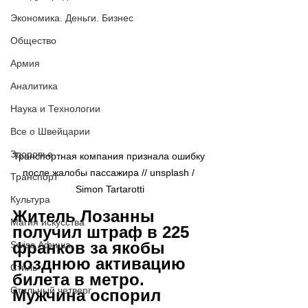
Экономика. Деньги. Бизнес
Общество
Армия
Аналитика
Наука и Технологии
Все о Швейцарии
Здоровье
Транспортная компания признала ошибку 
после жалобы пассажира // 
unsplash / 
Транспорт
Simon Tartarotti
Культура
Житель Лозанны 
Магия искусства
получил штраф в 225 
франков за якобы 
Swiss Афиша
позднюю активацию 
Стиль
билета в метро. 
Стильный четверг
Мужчина оспорил 