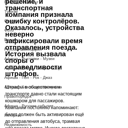
решение, и 
Природа - Климат
транспортная 
Туризм
компания признала 
ошибку контролёров. 
Спорт
Оказалось, устройства 
Фото
неверно 
зафиксировали время 
Видео
отправления поезда. 
Русская Швейцария
История вызвала 
Афиша - Выставки - Музеи
споры о 
справедливости 
Афиша - Театр - Опера - Шоу
штрафов.
Афиша - Поп - Рок - Джаз
Афиша - Классическая музыка
Штрафы в общественном 
транспорте давно стали настоящим 
Правопорядок
кошмаром для пассажиров. 
Афиша - Русские события
Компании постоянно напоминают: 
билет должен быть активирован ещё 
История
до отправления автобуса, трамвая 
Недвижимость