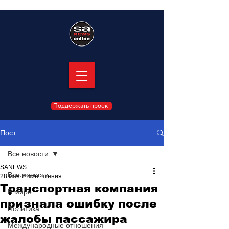
Поддержать проект
Пост
Все новости
SANEWS
Все новости
28 мая
2 мин. чтения
Транспортная компания
В мире
признала ошибку после
Политика
жалобы пассажира
Международные отношения