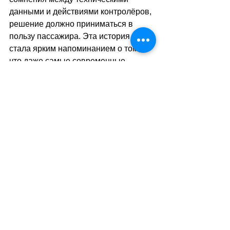
данными и действиями контролёров, 
решение должно приниматься в 
пользу пассажира. Эта история 
стала ярким напоминанием о том, 
что даже самые современные 
системы не застрахованы от сбоёв. 
А значит, пассажиры имеют полное 
право не только оплачивать проезд, 
но и требовать честного и 
справедливого отношения.
sa
//
(
ез
)
Теги:
новости швейцарии
общество
транспорт
право
Транспорт