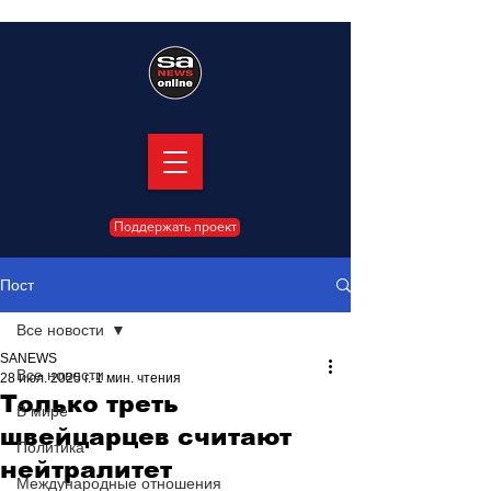
Поддержать проект
Пост
Все новости
SANEWS
Все новости
28 июл. 2025 г.
1 мин. чтения
Только треть
В мире
швейцарцев считают
Политика
нейтралитет
Международные отношения