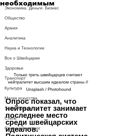
необходимым
Экономика. Деньги. Бизнес
Общество
Армия
Аналитика
Наука и Технологии
Все о Швейцарии
Здоровье
Только треть швейцарцев считают 
Транспорт
нейтралитет высшим идеалом страны // 
Культура
Unsplash / Photohound
Магия искусства
Опрос показал, что 
нейтралитет занимает 
Swiss Афиша
последнее место 
Стиль
среди швейцарских 
идеалов. 
Стильный четверг