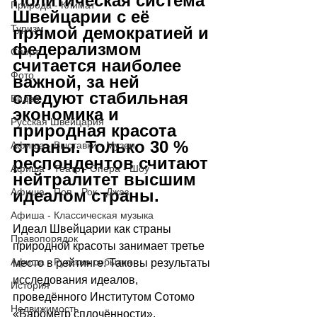
Политическая система 
Природа - Климат
Швейцарии с её 
Туризм
прямой демократией и 
федерализмом 
Спорт
считается наиболее 
Фото
важной, за ней 
следуют стабильная 
Видео
экономика и 
Русская Швейцария
природная красота 
страны. Только 30 % 
Афиша - Выставки - Музеи
респондентов считают 
Афиша - Театр - Опера - Шоу
нейтралитет высшим 
идеалом страны.
Афиша - Поп - Рок - Джаз
Афиша - Классическая музыка
Идеал Швейцарии как страны 
Правопорядок
природной красоты занимает третье 
Афиша - Русские события
место в рейтинге. Таковы результаты 
исследования идеалов, 
История
проведённого Институтом Сотомо 
Недвижимость
«Барометр сплочённости», 