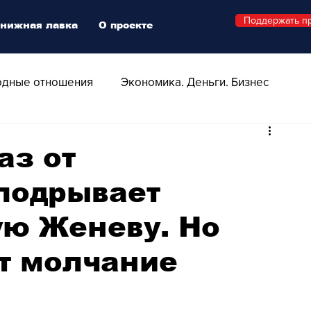
Поддержать п
нижная лавка
О проекте
дные отношения
Экономика. Деньги. Бизнес
 Технологии
Все о Швейцарии
Здоровье
аз от
 подрывает
Swiss Афиша
Стиль
Стильный четверг
ю Женеву. Но
о
Видео
Русская Швейцария
т молчание
ера - Шоу
Афиша - Поп - Рок - Джаз