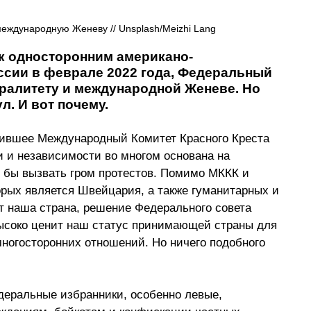
международную Женеву // Unsplash/Meizhi Lang
к односторонним американо-
сии в феврале 2022 года, Федеральный 
тралитету и международной Женеве. Но 
л. И вот почему.
оившее Международный Комитет Красного Креста 
и и независимости во многом основана на 
 бы вызвать гром протестов. Помимо МККК и 
рых является Швейцария, а также гуманитарных и 
т наша страна, решение Федерального совета 
высоко ценит наш статус принимающей страны для 
ногосторонних отношений. Но ничего подобного 
деральные избранники, особенно левые, 