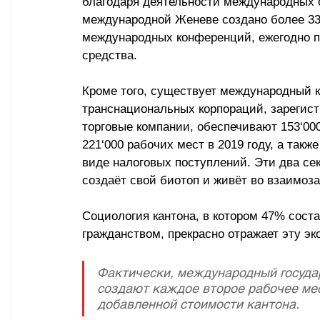
благодаря деятельности международных 
международной Женеве создано более 3
международных конференций, ежегодно п
средства.
Кроме того, существует международный к
транснациональных корпораций, зарегистр
торговые компании, обеспечивают 153
‘
00
221
‘
000 рабочих мест в 2019 году, а такж
виде налоговых поступлений. Эти два се
создаёт свой биотоп и живёт во взаимоз
Социология кантона, в котором 47% сост
гражданством, прекрасно отражает эту э
Фактически, международный государ
создают каждое второе рабочее ме
добавленной стоимости кантона.