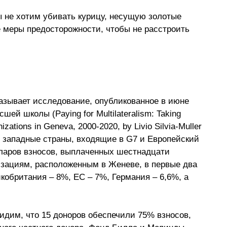
ы не хотим убивать курицу, несущую золотые 
 меры предосторожности, чтобы не расстроить 
азывает исследование, опубликованное в июне 
й школы (Paying for Multilateralism: Taking 
nizations in Geneva, 2000-2020, by Livio Silvia-Muller 
о западные страны, входящие в G7 и Европейский 
ларов взносов, выплаченных шестнадцати 
ациям, расположенным в Женеве, в первые два 
кобритания – 8%, ЕС – 7%, Германия – 6,6%, а 
дим, что 15 доноров обеспечили 75% взносов, 