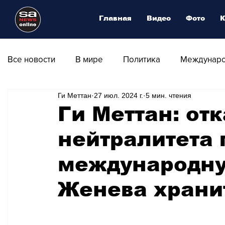
Главная
Видео
Фото
К
Все новости
В мире
Политика
Междунаро
Ги Меттан
27 июл. 2024 г.
5 мин. чтения
Общество
Армия
Аналитика
Наука и
Ги Меттан: отк
нейтралитета
Транспорт
Культура
Магия искусства
международну
Природа - Климат
Туризм
Спорт
Фот
Женева храни
Афиша - Выставки - Музеи
Афиша - Театр - Оп