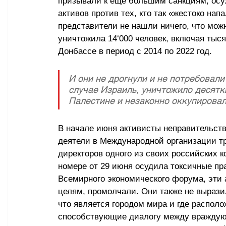
призывали к ещё большим санкциям, осу
активов против тех, кто так «жестоко нап
представители не нашли ничего, что можн
уничтожила 14
‘
000 человек, включая тыс
Донбассе в период с 2014 по 2022 год.
И они не дрогнули и не потребовали 
случае Израиль, уничтожило десятк
Палестине и незаконно оккупировал
В начале июня активисты неправительст
деятели в Международной организации тр
директоров одного из своих российских кол
номере от 29 июня осудила токсичные пр
Всемирного экономического форума, эти 
целям, промолчали. Они также не выразили
что является городом мира и где распол
способствующие диалогу между враждую