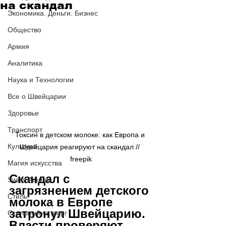
на скандал
Экономика. Деньги. Бизнес
Общество
Армия
Аналитика
Наука и Технологии
Все о Швейцарии
Здоровье
Транспорт
Токсин в детском молоке: как Европа и 
Культура
Швейцария реагируют на скандал // 
freepik
Магия искусства
Скандал с 
Swiss Афиша
загрязнением детского 
Стиль
молока в Европе 
затронул Швейцарию. 
Стильный четверг
Власти проверяют 