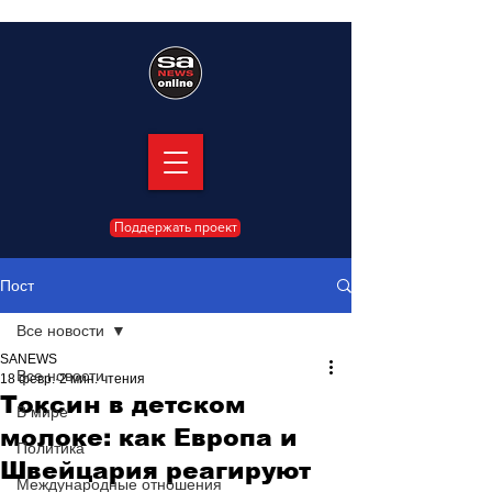
Поддержать проект
Пост
Все новости
SANEWS
Все новости
18 февр.
2 мин. чтения
Токсин в детском
В мире
молоке: как Европа и
Политика
Швейцария реагируют
Международные отношения