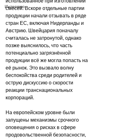
использованное при изготовлении 
Интервью
смесей. Вскоре отдельные партии 
продукции начали отзывать в ряде 
стран ЕС, включая Нидерланды и 
Австрию. Швейцария поначалу 
считалась не затронутой, однако 
позже выяснилось, что часть 
потенциально загрязнённой 
продукции всё же могла попасть на 
её рынок. Это вызвало волну 
беспокойства среди родителей и 
острую дискуссию о скорости 
реакции транснациональных 
корпораций.
На европейском уровне были 
запущены механизмы срочного 
оповещения о рисках в сфере 
продовольственной безопасности, 