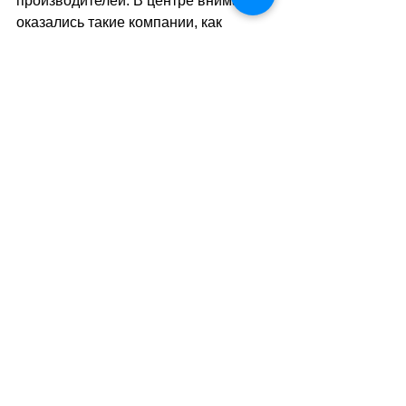
производителей. В центре внимания 
оказались такие компании, как 
Nestlé, Danone и Lactalis, которые по 
закону обязаны незамедлительно 
реагировать на риски для здоровья. 
По словам ответственного за 
безопасность пищевых продуктов в 
Конфедерации Майкла Бира, при 
подозрении на загрязнение должен 
действовать принцип максимальной 
предосторожности 
–
 лучше отозвать 
слишком много продукции, чем 
подвергать опасности младенцев. 
Он подчеркнул, что культура 
продовольственной безопасности 
требует более жёсткого контроля 
поставщиков и большей 
прозрачности.