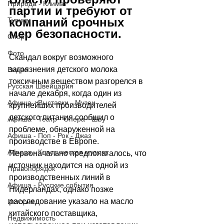
Природа - Климат
партии и требуют от 
компаний срочных 
Туризм
мер безопасности.
Спорт
Фото
Скандал вокруг возможного 
загрязнения детского молока 
Видео
токсичным веществом разгорелся в 
Русская Швейцария
начале декабря, когда один из 
Афиша - Выставки - Музеи
крупнейших производителей 
детского питания сообщил о 
Афиша - Театр - Опера - Шоу
проблеме, обнаруженной на 
Афиша - Поп - Рок - Джаз
производстве в Европе. 
Афиша - Классическая музыка
Первоначально предполагалось, что 
источник находится на одной из 
Правопорядок
производственных линий в 
Афиша - Русские события
Нидерландах, однако позже 
расследование указало на масло 
История
китайского поставщика, 
Недвижимость