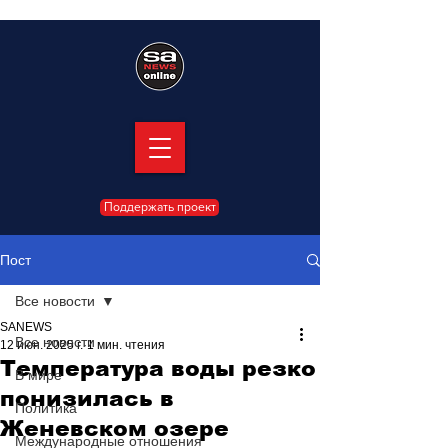
Поддержать проект
Пост
Все новости
SANEWS
Все новости
12 июн. 2025 г.
1 мин. чтения
Температура воды резко
В мире
понизилась в
Политика
Женевском озере
Международные отношения