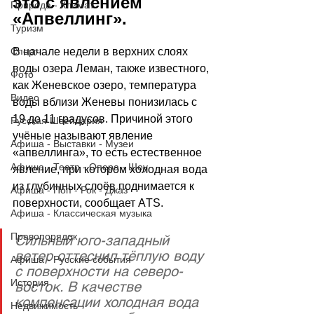
это с явлением 
Природа - Климат
«Апвеллинг».
Туризм
Спорт
В начале недели в верхних слоях 
воды озера Леман, также известного, 
Фото
как Женевское озеро, температура 
Видео
воды вблизи Женевы понизилась с 
19 до 11 градусов. Причиной этого 
Русская Швейцария
учёные называют явление 
Афиша - Выставки - Музеи
«апвеллинга», то есть естественное 
Афиша - Театр - Опера - Шоу
явление, при котором холодная вода 
из глубинных слоёв поднимается к 
Афиша - Поп - Рок - Джаз
поверхности, сообщает АTS.
Афиша - Классическая музыка
Правопорядок
Сильный юго-западный 
ветер оттеснил тёплую воду 
Афиша - Русские события
с поверхности на северо-
История
восток. В качестве 
компенсации холодная вода 
Недвижимость