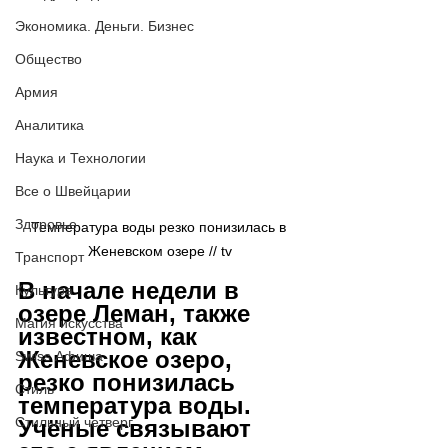
Экономика. Деньги. Бизнес
Общество
Армия
Аналитика
Наука и Технологии
Все о Швейцарии
Здоровье
Температура воды резко понизилась в 
Женевском озере // tv
Транспорт
В начале недели в 
Культура
озере Леман, также 
Магия искусства
известном, как 
Женевское озеро, 
Swiss Афиша
резко понизилась 
Стиль
температура воды. 
Стильный четверг
Учёные связывают 