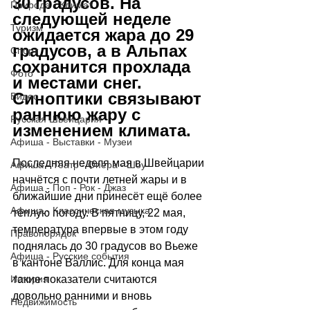
30 градусов. На 
Природа - Климат
следующей неделе 
Туризм
ожидается жара до 29 
градусов, а в Альпах 
Спорт
сохранится прохлада 
Фото
и местами снег. 
Синоптики связывают 
Видео
раннюю жару с 
Русская Швейцария
изменением климата.
Афиша - Выставки - Музеи
Последняя неделя мая в Швейцарии 
Афиша - Театр - Опера - Шоу
начнётся с почти летней жары и в 
Афиша - Поп - Рок - Джаз
ближайшие дни принесёт ещё более 
Афиша - Классическая музыка
тёплую погоду. В пятницу, 22 мая, 
температура впервые в этом году 
Правопорядок
поднялась до 30 градусов во Вьеже 
Афиша - Русские события
в кантоне Валлис. Для конца мая 
История
такие показатели считаются 
довольно ранними и вновь 
Недвижимость