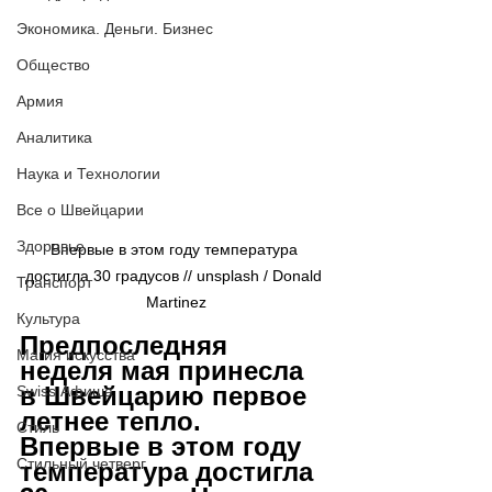
Экономика. Деньги. Бизнес
Общество
Армия
Аналитика
Наука и Технологии
Все о Швейцарии
Здоровье
Впервые в этом году температура 
достигла 30 градусов // 
unsplash / 
Donald 
Транспорт
Martinez
Культура
Предпоследняя 
Магия искусства
неделя мая принесла 
в Швейцарию первое 
Swiss Афиша
летнее тепло. 
Стиль
Впервые в этом году 
Стильный четверг
температура достигла 