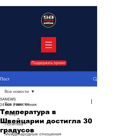
Поддержать проект
Пост
Все новости
SANEWS
Все новости
24 мая
2 мин. чтения
Температура в
В мире
Швейцарии достигла 30
Политика
градусов
Международные отношения