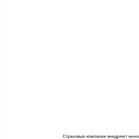
Афиша - Классическая музыка
Правопорядок
Недвижимость
Страховые компании внедряют иннова