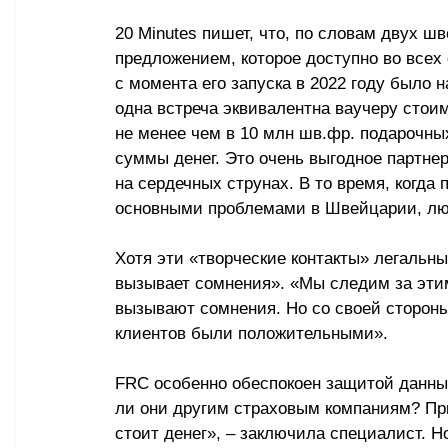
20 Minutes пишет, что, 
по словам двух шв
предложением, которое доступно во всех
с момента его запуска в 2022 году было 
одна встреча эквивалентна ваучеру стои
не менее чем в 10 млн шв.фр. подарочны
суммы денег. Это очень выгодное партнер
на сердечных струнах. В то время, когда
основными проблемами в Швейцарии, люд
Хотя эти «творческие контакты» легальны
вызывает сомнения
».
«
Мы следим за эти
вызывают сомнения. 
Но 
со своей стороны
клиентов были положительными».
FRC особенно обеспокоен защитой данных
ли они другим страховым компаниям? При
стоит денег», 
–
 заключила специалист. Но