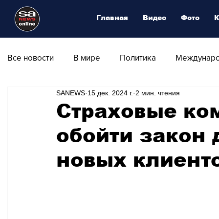
Главная
Видео
Фото
К
Все новости
В мире
Политика
Междунаро
SANEWS
15 дек. 2024 г.
2 мин. чтения
Общество
Армия
Аналитика
Наука и
Страховые ко
обойти закон 
Транспорт
Культура
Магия искусства
новых клиент
Природа - Климат
Туризм
Спорт
Фот
Афиша - Выставки - Музеи
Афиша - Театр - Оп