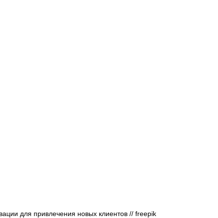
Афиша - Русские события
История
ции для привлечения новых клиентов // freepik