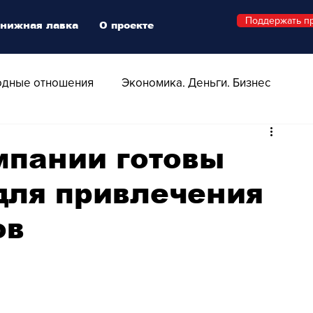
Поддержать п
нижная лавка
О проекте
дные отношения
Экономика. Деньги. Бизнес
 Технологии
Все о Швейцарии
Здоровье
мпании готовы
для привлечения
Swiss Афиша
Стиль
Стильный четверг
ов
о
Видео
Русская Швейцария
ера - Шоу
Афиша - Поп - Рок - Джаз