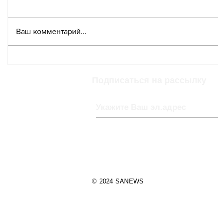
Ваш комментарий...
Масштабная реформа
Федера
медицинского
советн
страхования начнётся
проект
Подписаться на рассылку
с 2025 года
медици
финанс
© 2024 SANEWS