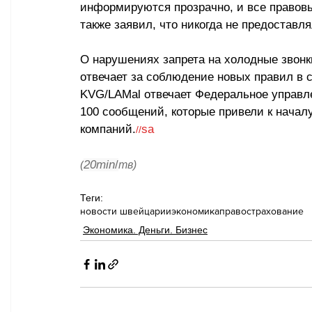
информируются прозрачно, и все правовы
также заявил, что никогда не предоставл
О нарушениях запрета на холодные звонк
отвечает за соблюдение новых правил в 
KVG/LAMal отвечает Федеральное управл
100 сообщений, которые привели к начал
компаний.
sa
//
20min
/
(
тв)
Теги:
новости швейцарии
экономика
право
страхование
Экономика. Деньги. Бизнес