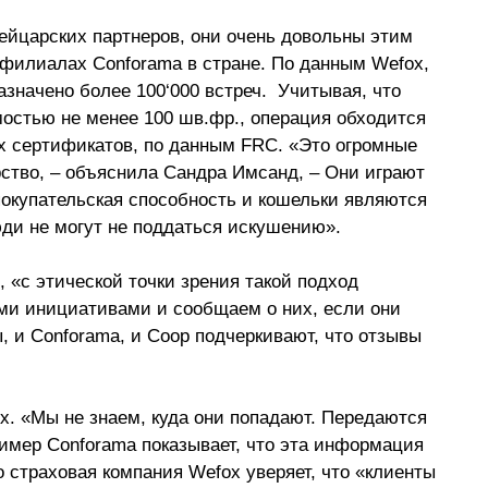
ейцарских партнеров, они очень довольны этим 
 филиалах Conforama в стране. По данным Wefox, 
назначено более 100
‘
000 встреч.  Учитывая, что 
мостью не менее 100 шв.фр., операция обходится 
х сертификатов, по данным FRC. «Это огромные 
ство, 
– объяснила 
Сандра Имсанд, 
–
 Они играют 
 покупательская способность и кошельки являются 
и не могут не поддаться искушению».
, «с этической точки зрения такой подход 
ми инициативами и сообщаем о них, если они 
, и Conforama, и Coop подчеркивают, что отзывы 
. «Мы не знаем, куда они попадают. Передаются 
мер Conforama показывает, что эта информация 
 страховая компания Wefox уверяет, что «клиенты 