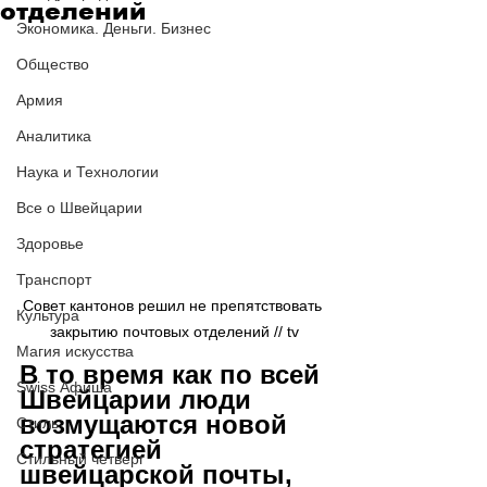
отделений
Экономика. Деньги. Бизнес
Общество
Армия
Аналитика
Наука и Технологии
Все о Швейцарии
Здоровье
Транспорт
Совет кантонов решил не препятствовать 
Культура
закрытию почтовых отделений // tv
Магия искусства
В то время как по всей 
Swiss Афиша
Швейцарии люди 
возмущаются новой 
Стиль
стратегией 
Стильный четверг
швейцарской почты, 