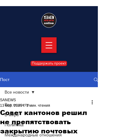
Поддержать проект
Пост
Все новости
SANEWS
Все новости
13 мар. 2025 г.
1 мин. чтения
Совет кантонов решил
В мире
не препятствовать
Политика
закрытию почтовых
Международные отношения