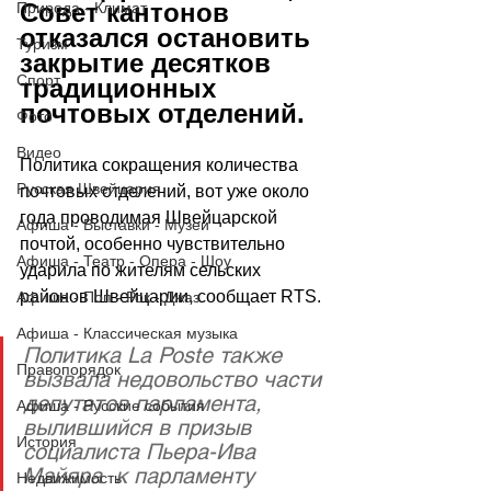
Совет кантонов 
Природа - Климат
отказался остановить 
Туризм
закрытие десятков 
Спорт
традиционных 
почтовых отделений.
Фото
Видео
Политика сокращения количества 
Русская Швейцария
почтовых отделений, вот уже около 
года проводимая Швейцарской 
Афиша - Выставки - Музеи
почтой, особенно чувствительно 
Афиша - Театр - Опера - Шоу
ударила по жителям сельских 
районов Швейцарии, сообщает 
RTS
.
Афиша - Поп - Рок - Джаз
Афиша - Классическая музыка
Политика La Poste также 
Правопорядок
вызвала недовольство части 
депутатов парламента, 
Афиша - Русские события
вылившийся в призыв 
История
социалиста Пьера-Ива 
Майяра  к парламенту 
Недвижимость