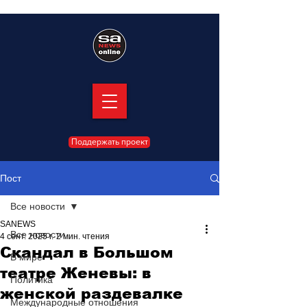
Поддержать проект
Пост
Все новости
SANEWS
Все новости
4 сент. 2025 г.
2 мин. чтения
Скандал в Большом
В мире
театре Женевы: в
Политика
женской раздевалке
Международные отношения