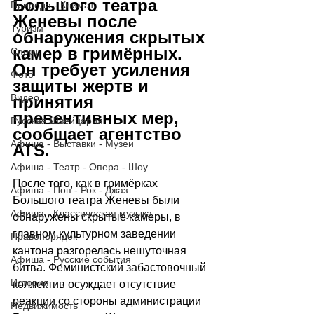
Большого театра 
Природа - Климат
Женевы после 
Туризм
обнаружения скрытых 
камер в гримёрных. 
Спорт
Он требует усиления 
Фото
защиты жертв и 
Видео
принятия 
превентивных мер, 
Русская Швейцария
сообщает агентство 
Афиша - Выставки - Музеи
ATS.
Афиша - Театр - Опера - Шоу
После того, как в гримёрках 
Афиша - Поп - Рок - Джаз
Большого театра Женевы были 
Афиша - Классическая музыка
обнаружены скрытые камеры, в 
главном культурном заведении 
Правопорядок
кантона разгорелась нешуточная 
Афиша - Русские события
битва. Феминистский забастовочный 
История
коллектив осуждает отсутствие 
реакции со стороны администрации 
Недвижимость