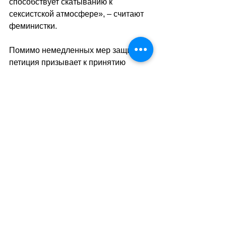
способствует скатыванию к 
сексистской атмосфере», – считают 
феминистки.
Помимо немедленных мер защиты, 
петиция призывает к принятию 
превентивных мер, включая новую 
защищённую раздевалку, систему 
безопасности на всех рабочих 
местах и ​​регулярный мониторинг, 
включая внезапные проверки 
душевых раздевалок сторонней 
компанией.
sa
//
(ats/mk)
Теги:
общество
происшествия
феминизм
Общество