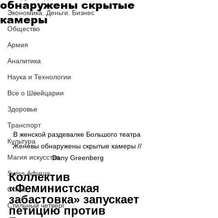
обнаружены скрытые
Экономика. Деньги. Бизнес
камеры
Общество
Армия
Аналитика
Наука и Технологии
Все о Швейцарии
Здоровье
Транспорт
В женской раздевалке Большого театра 
Культура
Женевы обнаружены скрытые камеры // 
Магия искусства
Dany Greenberg
Swiss Афиша
Коллектив 
«Феминистская 
Стиль
забастовка» запускает 
Стильный четверг
петицию против 