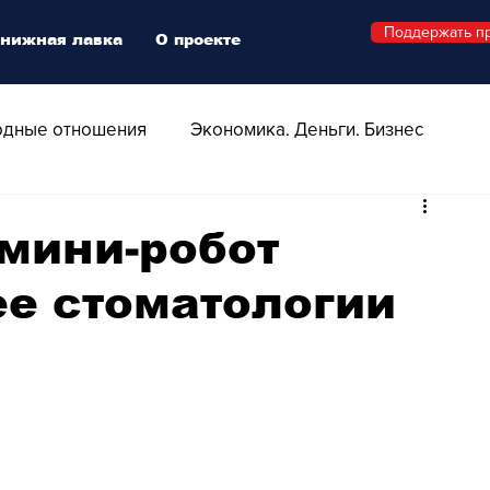
Поддержать п
нижная лавка
О проекте
дные отношения
Экономика. Деньги. Бизнес
 Технологии
Все о Швейцарии
Здоровье
мини-робот
ее стоматологии
Swiss Афиша
Стиль
Стильный четверг
о
Видео
Русская Швейцария
ера - Шоу
Афиша - Поп - Рок - Джаз