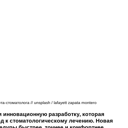
Афиша - Русские события
История
а-стоматолога // 
unsplash / 
lafayett zapata montero
 инновационную разработку, которая 
д к стоматологическому лечению. Новая 
едуры быстрее, точнее и комфортнее 