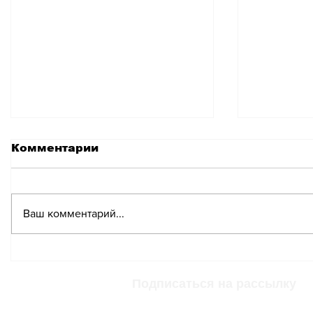
Комментарии
Ваш комментарий...
В Швейцарской
В Цюри
коммуне появились
роботов
роботы-курьеры
из них 
Подписаться на рассылку
работни