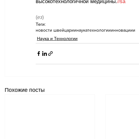
высокотехнологичной медицины.
sa
//
(
ез
)
Теги:
новости швейцарии
наука
технологии
инновациии
Наука и Технологии
Похожие посты