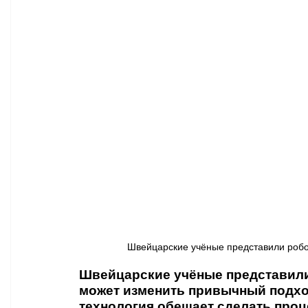
Афиша - Классическая музыка
Правопорядок
Недвижимость
Швейцарские учёные представили робот
Швейцарские учёные представили
может изменить привычный подхо
технология обещает сделать проц