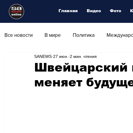
Главная
Видео
Фото
К
Все новости
В мире
Политика
Междунаро
SANEWS
27 июн.
2 мин. чтения
Общество
Армия
Аналитика
Наука и
Швейцарский 
меняет будущ
Транспорт
Культура
Магия искусства
Природа - Климат
Туризм
Спорт
Фот
Афиша - Выставки - Музеи
Афиша - Театр - Оп